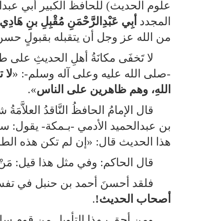
المجدد
أبِي عَبْدِالرَّحْمَنِ مُقْبِلِ بنِ هَادِي 
من الله عز وجل أن يتقبله بقبولٍ حسن،
لا تَخفَى مكانَةُ أهلِ الحديثِ على
‑صلى الله عليه وعلى آله وسلم‑: «
لا 
اللهِ، وهم ظاهرين على الناس
».
قال الإمامُ الحافظُ النَّاقدُ العلاَّ
بن عبدالحميد الأدمي ‑بـمكة‑ يقول:
هذا الحديث قال: «إن لم تكن هذه الط
قال الحاكم: وفي مثل هذا قيل: مَنْ أمَّ
فلقد أحسنَ أحمد بن حنبل في تفسير 
أصحاب الحديث!
.
ومن أحق بـهذا التأويل من قومٍ سلكوا