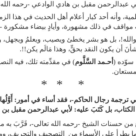
عبدالرحمن مقبل بن هادي الوادعي ‑رحمه الله ت
ة، وأنه أحد كبار أعلام أهل الحديث في هذا الزمان، 
ه مواقف في ذلك مشهورة، وأيادٍ بيضاء مشكورة ‑غ
 والله!، بل هو بشر يخطئ ويصيب، ويعلمُ ويجهل، و
نَ أن يكون النقد بحقٍّ، وهذا مَالَم يكن!!.
 سوّده (
أحـمد السَّلَّوم
) في مقدِّمته تلك، فيه النصي
لمستعان.
* * *
رجمة رجال الحاكم-، فقد أساء في أمور: أَوَّلُها: أ
الكتاب، بل كَتَبَ عليه: لأبي عبدالرحمن مقبل بن 
لنافع من حسنات الشيخ ‑رحمه الله تعالى‑، قَرَّبَ به
مع ما يطرأ على الأسماء من التصحيف والتحريف، وما