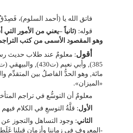
فاتق الله يا (أحمد السلوم)، فَصِد
قوله:
(ثانياً –يعني من الأمور الت
وهو المقصود الأسمى من كتب التراجم)
أقول
مائة, وهو الحدُّ الفاصلُ بين المتقدِّم 
«الميزان».
معلومٌ أن التوسُّع في تراجم المتأخري
الأول
: قلَّةُ التوسعِ في الكلام فيهم
الثاني
: وجود التساهل والتجوز عن 
‑المعروف في زماننا وأزمانٍ قبلنا غَلَ