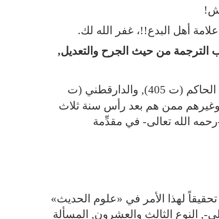
َيش!
لامة أهل البدع!!، غفر الله لك.
انب الترجمة من حيث الجرح والتعديل,
: معلومٌ عند طلاب حديث رسول الله صلى الله عليه وعلى آله وسلم أن رجال الحاكم (ت 405), والدارقطني (ت
أبي نعيم (ت430), والبيهقي (ت485), والخطيب (ت463), وابن عبدالبر (ت463), وغيرهم ممن هم بعد رأس سنة ثلاث
‑رحمه الله تعالى‑ في مقدِّمة
حقيقاً لهذا الأمر في «علوم الحديث»
الى‑, النوع الثالث والعشرون, المسألة