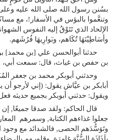
بسُنن رسول الله صلى الله عليه وعلى آله
وتنعَّموا بالبؤس في الأسفار!، مع مساكن
الإلحاد الذي تَتَوْقُ إليه النفوس الشهو
وأسَاطِيْنَهَا تُكَاهم، وبَوارِيهَا فُرُشَهم.
حدثنا أبوالحسن علي [بن محمد] بن 
بن حفص بن غياث، قال: سمعت أبي، وقي
وحدثني أبوبكر محمد بن جعفر المُ
أبابكر بن عيَّاش يقول: (إني لأرجو أن 
ويقول: حدثني أبوبكر بجميع حديثه فعل, إلا
قال الحاكم: ولقد صدقا جميعًا, إن 
جعلوا غذاءهم الكتابة, وسمرهم المعارض
وتَوَسُّدَهم الحصى, فالشدائد مع وجود
بلَذَاذَةِ السُّنَّة غامِرَة, وقلوبـهم ب