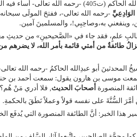
علوم الحديث) للحافظ الكبير أبي عبدالله الحاكم (ت405) -ر
الوَادِعِيِّ
‑رحمه الله تعالى‑، ففتحَ المولَى سبحانه وتع
 وينفعني به،وصاحِبِي!، والمسلمينَ آمين.
 طالبِ علمٍ، فقد جاء في «الصَّحيحينِ» من حديثِ 
تزالُ طائفةٌ من أمتي قائمة بأمر الله، لا يضرهم من خ
مَةُ شيخُ المحدثينَ أبو عبدِالله الحاكمُ ‑رحمه الله 
 سمعت موسى بن هارون يقول: سمعت أحمد بن حنب
ائفة المنصورة
أصحابَ الحديث
, فلا أدري مَنْ هُم؟
رَ السُّنَّةَ على نفسه قولاً وعملاً نَطَقَ بالحكمةِ.
هذا الخبر: أنَّ الطائفة المنصورة التي يُدفَع ال
 محجَّة الصالحين، واتَّبعوا آثار السَّلف من الماضي