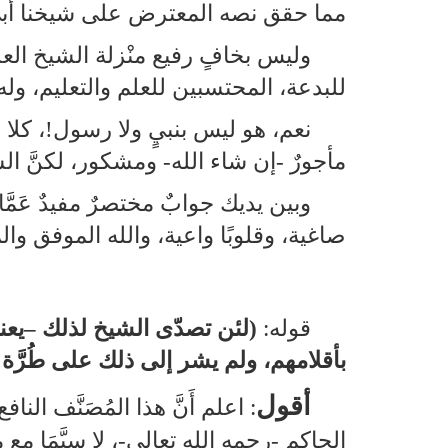
مما حقق نصه المعترض على شيخنا أبي 
وليس بخافٍ رفيع منْزلة الشيخ العلمي
للبدعة، المحتسبين للعلم والتعليم، ول
نعم، هو ليس بنبيٍ ولا رسول!، كلا
مأجورٌ ‑إن شاء الله‑ ومشكور، لكنَّ الشأ
وبين يديك جوابٌ مختصرٌ مفيدٌ عَمَّا
صاغية، وقلوبًا واعية، والله الموفق وا
قوله:
(لئن تصدّى الشيخ لذلك –يعني ت
بأقلامهم، ولم يشر إلى ذلك على طُرَّة 
أقول
: اعلم أَنَّ هذا المُصَنَّف ا
الحاكم ‑رحمه الله تعالى‑، لا سيَّمَا 