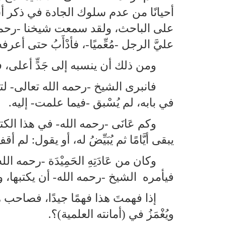
أحيانًا من عدم سلوك الجادة في ذكر أسم
على الباحث، ولقد سمعت شيخنا ‑رحمة الل
عليَّ الرجل ‑مُعِّميًا‑، فأدْأَبُ حتى أعرف
ومن ذلك أن ينسبه إلى جَدٍّ أعلى، 
فانبرى الشيخ ‑رحمه الله تعالى‑ لتحق
في بابه، لم يُسْبق ‑فيما علمت‑ إليه.
وكم عَانَى ‑رحمه الله‑ في هذا الك
يبقى أيَّامًا ثم يُبَيِّضُ له، أو يقول: ل
وكان من عَادَتِهِ الحَمِيْدَة ‑رحمه
فيأمره الشيخ ‑رحمه الله‑ أن يكتبها، وي
إذا فهمتَ هذا فهمًا جيدًا، فصاحب هذ
ويُغْمَزُ في (أمانته العلمية)؟‍‍‍.