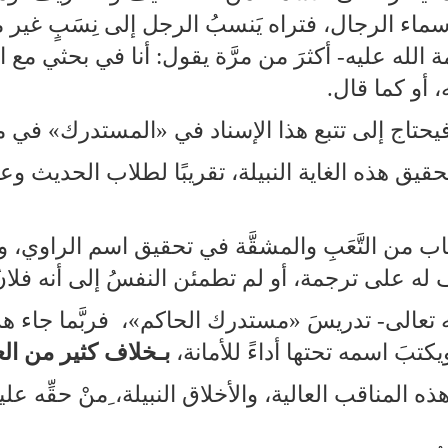
اء الرجال، فتراه يَنسبُ الرجل إلى نِسَبٍ غير مع
ه عليه‑ أكثرَ من مرَّة يقول: أنا في بحثي مع الحا
ه، أو كما قال.
فيحتاج إلى تتبع هذا الإسناد في «المستدرك» في م
يق هذه الغاية النبيلة، تقريبًا لطلاب الحديث وعلمائ
تاب من التَّعَبِ والمشقَّة في تحقيق اسم الراوي
م أقف له على ترجمة، أو لم تطمئن النفسُ إلى أنه فلان
 الله تعالى‑ تدريسَ «مستدرك الحاكم»، فربَّما جاء 
كتبَ اسمه تحتها أداءً للأمانة،
بـخلاف كثير من ال
ه المناقب العالية، والأخلاق النبيلة، ِمنْ حقِّه عل