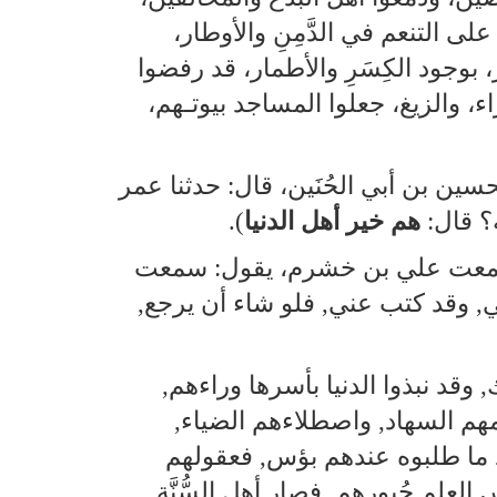
ى التنعم في الدَّمِنِ والأوطار،
، بوجود الكِسَرِ والأطمار، قد رفضوا
راء، والزيغ، جعلوا المساجد بيوتـهم،
سين بن أبي الحُنَين، قال: حدثنا عمر
؟ قال:
هم خير أهل الدنيا
).
ل: سمعت علي بن خشرم، يقول: سمعت
بَابِي, وقد كتب عني, فلو شاء أن يرجع,
وقد نبذوا الدنيا بأسرها وراءهم,
ومهم السهاد, واصطلاءهم الضياء,
قد ما طلبوه عندهم بؤس, فعقولهم
س العلم حُبورهم, فصار أهل السُّنَّة