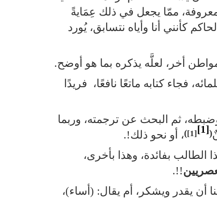
روفة، ممّا يجعل في ذلك عِمَايةً
كم كأنني أنا وأياه نتسابق، يُورد
واطن أخر، لعلَّه يذكره بما هو أوضح.
ه، فجاء كتابه ماتعًا نافعًا، فريدًا
، وضبطه، ثم البحث عن ترجمته، وربما
[1]
)
(
[1]
ٌ
، أو نحو ذلك!.
هذا الطالب بفائدة، وهذا بأخرى،
عصريين
!!.
ينا أن يقدر ويشكر، أم يقال: (أساء)،