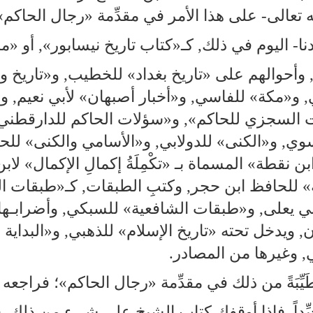
تعالى‑ على هذا الأمر في مقدِّمة «رجال الحاك‍‌‍‌‍‌‍م»
عندنا‑ اليوم في ذلك, كـ«كتاب تاريخ نيسابور», أو 
وأحوالهم على «تاريخ بغداد» للخطيب, و«تاريخ وا
 و«مكة» للفاسي, و«أخبار أصبهان» لأبي نعيم, و
لات السجزي للحاكم», و«سؤلات الحاكم للدارقطن
وي, و«الكنى» للدولابي, و«الأسامي والكنى» للحاك
ةِ ابن نقطة» المسماة بـ «تكْمِلَةُ إكمالِ الإكمال» 
» للحافظ ابن حجر, وكتبِ الطبقات, كـ«طبقات ال
 يعلى, و«طبقات الشافعية» للسبكي, وأضرابـها, وكتب
, ويدخل تحته «تاريخ الإسلام» للذهبي, و«البداية وا
ي, وغيرها من المصادر.
 طَيِّبَةً من ذلك في مقدِّمة «رجال الحاكم»؛ فراجع
اً جيِّداً, فإذا أوقفك كتاب الشيخ على شيءٍ من ذلك,