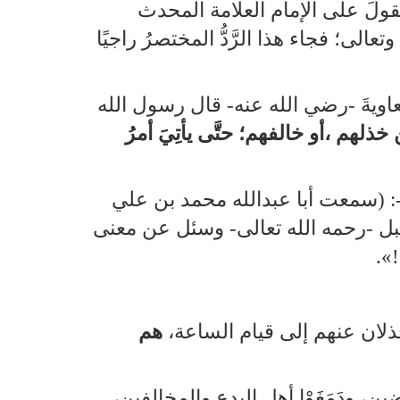
حمه الله تعالى- أساء فيه القولَ على الإمام العلامة المحدث
الى؛ فجاء هذا الرَّدُّ المختصرُ راجيًا
معاويةَ ‑رضي الله عنه‑ قال رسول الله
ذلهم ،أو خالفهم؛ حتَّى يأتِيَ أمرُ
تعالى‑: (سمعت أبا عبدالله محمد بن علي
ل ‑رحمه الله تعالى‑ وسئل عن معنى
!».
خذلان عنهم إلى قيام الساعة،
هم
ن، ودَمَغَوْا أهل البدع والمخالفين،