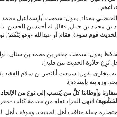
داءهم.
حنظلي ببغداد, يقول: سمعت أباإسماعيل محمد اب
بن محمد بن حنبل, فقال له أحمد بن الحسن: يا أبا
لحديث قوم سوء!
، فقام أو عبدالله ‑وهو يَنْفُضُ ثو
افظ يقول: سمعت جعفر بن محمد بن سنان الواسط
جل نُزِعَ حلاوة الحديث من قلبه).
ه ببخارى يقول: سمعت أبانصر بن سلام الفقيه 
ث، وروايته بإسناده).
ارنا وأوطاننا كلَّ من يُنسب إلى نوع من الإلحاد و
لحَشْوية
) انتهى المراد نقله من مقدمة كتاب «معر
 واختصاره جملة مناقب أهل الحديث، وموقف أهل ا