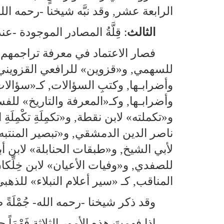
الرابعة عشر, وقد نبَّه شيخنا ‑رحمه الله 
الثالث
: قِلَّةُ المصادر الموجودة ‑
فصار الاعتماد في معرفة تراجمهم, 
للسهمي, و«قزوين» للرافعي القزويني,
وأضرابـها, وكتبِ السؤالات, كـ«سؤا
وأضرابـها, وكـ«المعرفة والتاريخ» للفس
و«تكملته» لابن نقطة, و«تكمِلَةِ تكْمِلَ
ناصر الدين الدمشقي, و«تبصير المنتبه
لأبي الشيخ, و«طبقات الحنابلة» لابن أبي
للصفدي, و«وفيات الأعيان» لابن خِلِّكان
المناقب, كـ «سير أعلام النبلاء» للذهب
وقد ذكر شيخنا ‑رحمه الله‑ جُمْلَةً
إذا فهمتَ هذه الأمور الثلاثة فَهْمَ