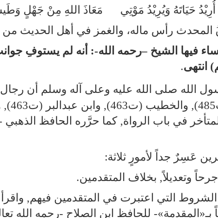
أُرِيْدُ حَيَاتَهُ وَيُرِيْدُ مَوْتِي مَعَاذَ اللهِ مِنْ جَهْلٍ وَط
ْقُ المحدث رأس ماله، والغمز في أهل الحديث من ع
ي أساء فيها الشيخ –رحمه الله-: أنه لم يستوفِ جو
 انتهى
. ‍‍‍‍‍
385), و
والمتأخر في باب الرواة, كما حرَّره الحافظ الذهبي 
ن عَسِرٌ جداً لأمورٍ ثلاثة:
 جرحاً وتعديلاً, بخلاف المتقدمين.
الشروط التي اعتبرت في المتقدمين فيهم, واقرأ ت
طاً بـ«المقدمة»‑ للحافظ ابن الصلاح ‑رحمه الله تع