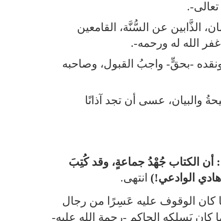
عالى‑.
الذَّابين عن السُّنَّة، القامعين
فر الله له ورحمه‑.
نقده -بحقٍّ- واجبُ القبول، وصاحبه
حةُ والبيان، عسى أن تجد آذانًا
ن الكتاب جُهْدُ جماعةٍ، وقد كُتِبَ
هادي الوادعي!)
انتهى.
 ما كان الوقوف عليه عَسِرًا من رجال
 كان يَسلكه الحاكم ‑رحمة الله عليه‑