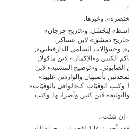
.
«مختصره», وغيرها.
سط» لِبَحْشَل, و«تاريخ جرجان»
«تاريخ دمشق» لابن عساكر,
ي», و«سؤالات السلمي للدارقطني»,
م الكبير, و«الإكمال» لابن ماكولا,
لابن الصابوني, و«توضيح المشتبه» لابن
محدثين بأصبهان والواردين عليها»
ِ الوَفَيَاتِ, كـ«الوافي بالوَفَيَات»
لنهاية» لابن كثير, وأضرابـها, وكتبِ
ه –إن شئت-.
 فقد أحسنَ غايَةَ الإحسان, وجزاه الله