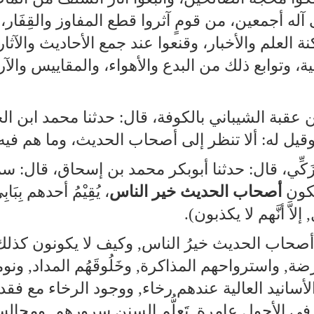
 أجمعين، من قومٍ آثروا قطع المفاوز والقِفَار، عل
ة العلم والأخبار، وقنعوا عند جمع الأحاديث والآثار
انية، وتوابع ذلك من البدع والأهواء، والمقاييس والآ
عقبة الشيباني بالكوفة، قال: حدثنا محمد ابن الح
ل له: ألا تنظر إلى أصحاب الحديث، وما هم فيه
زَكِّي، قال: حدثنا أبوبكر محمد بن إسحاق، قا
يكون
أصحاب الحديث خير الناس
، يُقِيْمُ أحدهم بِ
َّ أنَّهم لا يكذبون).
أصحاب الحديث خيرُ الناس, وكيف لا يكونون كذلك, 
ة, واسترواحهم المذاكرة, وخَلُوقَهُم المداد, ون
 الأسانيد العالية عندهم رخاء, ووجود الرخاء مع ف
الرضاء في الأحول عامرة, تَعلُّم السنن سرورهم, ومجال