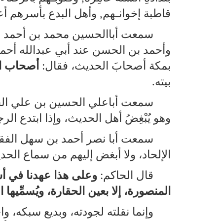
قاطبة إخوانـهم, وأهل البدع بأسرهم أع
سمعت أباالحسين محمد بن أحمد ال
وأحمد بن الحسن عند أبي عبدالله أحمد 
بمكة أصحابَ الحديث، فقال:
أصحاب ا
بيته.
سمعت أباعلي الحسين بن علي الح
وهو يُبْغِضُ أهل الحديث، وإذا ابتدع الر
سمعت أبا نصر أحمد بن سهل الفقي
الإلحاد، ولا أبغض إليهم من سماع الحدي
قال الحاكم:
وعلى هذا عهدنا في أسف
المنصورة، إلا بعين الحقارة، ويُسمِّيها ا
وإنما نقلته لجودته، وبديع سبكه،