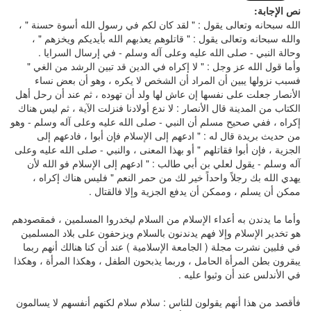
نص الإجابة:
الله سبحانه وتعالى يقول : " لقد كان لكم في رسول الله أسوة حسنة " ،
والله سبحانه وتعالى يقول : " قاتلوهم يعذبهم الله بأيديكم ويخزهم " ،
وحالة النبي - صلى الله عليه وعلى آله وسلم - في إرسال السرايا .
وأما قول الله عز وجل : " لا إكراه في الدين قد تبين الرشد من الغي "
فسبب نزولها يبين أن المراد أن الشخص لا يكره ، وهو أن بعض نساء
الأنصار جعلت على نفسها إن عاش لها ولد أن تهوده ، ثم عند أن رحل أهل
الكتاب من المدينة قال الأنصار : لا ندع أولادنا فنزلت الآية ، ثم ليس هناك
إكراه ، ففي صحيح مسلم أن النبي - صلى الله عليه وعلى آله وسلم - وهو
من حديث بريدة قال له : " ادعهم إلى الإسلام فإن أبوا ، فادعهم إلى
الجزية ، فإن أبوا فقاتلهم " أو بهذا المعنى ، والنبي - صلى الله عليه وعلى
آله وسلم - يقول لعلي بن أبي طالب : " ادعهم إلى الإسلام فو الله لأن
يهدي الله بك رجلاً واحداً خير لك من حمر النعم " فليس هناك إكراه ،
ممكن أن يسلم ، وممكن أن يدفع الجزية وإلا فالقتال .
وأما ما يدندن به أعداء الإسلام من السلام ليخدروا المسلمين ، فمقصودهم
هو تخدير الإسلام وإلا فهم يدندنون بالسلام ويزحفون على بلاد المسلمين
في فلبين نشرت مجلة ( الجامعة الإسلامية ) عند أن كنا هنالك أنهم ربما
يبقرون بطن المرأة الحامل ، وربما يذبحون الطفل ، وهكذا المرأة ، وهكذا
في الأندلس عند أن وثبوا عليه .
فأقصد من هذا أنهم يقولون للناس : سلام سلام لكنهم أنفسهم لا يسالمون