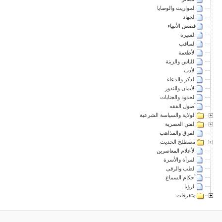
المواريث والوصايا
الجهاد
قصص الأنبياء
السيرة
المناقب
الأطعمة
اللباس والزينة
الأدب
الذكر والدعاء
الأيمان والنذور
الحدود والجنايات
أصول الفقه
الولاية والسياسة الشرعية
الفتن العصرية
الفرق والمذاهب
مصطلح الحديث
الأعلام المعاصرين
المرأة والأسرة
الطب والرقى
أحكام السماع
الرؤيا
متفرقات