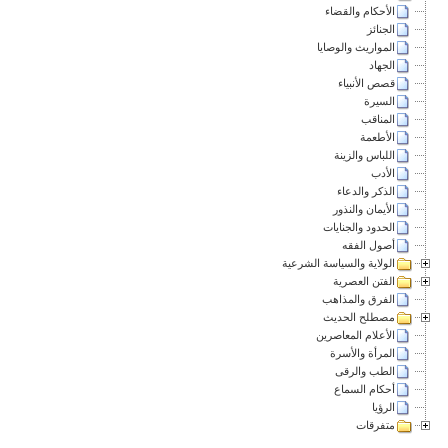
الأحكام والقضاء
الجنائز
المواريث والوصايا
الجهاد
قصص الأنبياء
السيرة
المناقب
الأطعمة
اللباس والزينة
الأدب
الذكر والدعاء
الأيمان والنذور
الحدود والجنايات
أصول الفقه
الولاية والسياسة الشرعية
الفتن العصرية
الفرق والمذاهب
مصطلح الحديث
الأعلام المعاصرين
المرأة والأسرة
الطب والرقى
أحكام السماع
الرؤيا
متفرقات