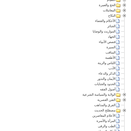
الحج والعمرة
المعاملات
النكاح
الأحكام والقضاء
الجنائز
المواريث والوصايا
الجهاد
قصص الأنبياء
السيرة
المناقب
الأطعمة
اللباس والزينة
الأدب
الذكر والدعاء
الأيمان والنذور
الحدود والجنايات
أصول الفقه
الولاية والسياسة الشرعية
الفتن العصرية
الفرق والمذاهب
مصطلح الحديث
الأعلام المعاصرين
المرأة والأسرة
الطب والرقى