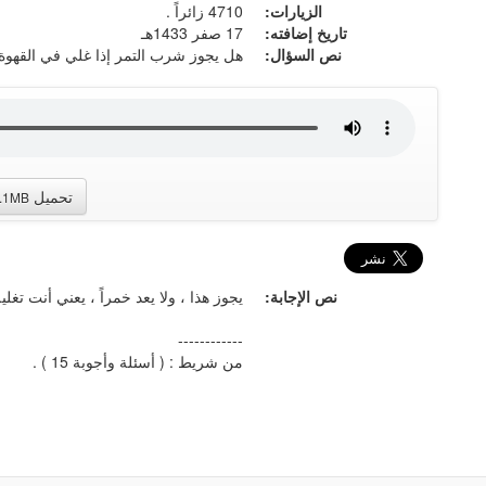
الزيارات:
4710 زائراً .
تاريخ إضافته:
17 صفر 1433هـ
نص السؤال:
هل يجوز شرب التمر إذا غلي في القهوة 
تحميل
.1MB
نص الإجابة:
يجوز هذا ، ولا يعد خمراً ، يعني أنت تغلي
------------
من شريط : ( أسئلة وأجوبة 15 ) .