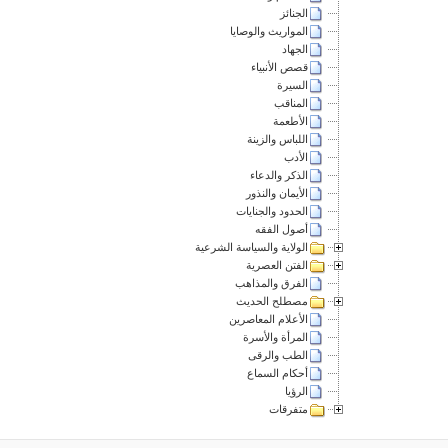
الجنائز
المواريث والوصايا
الجهاد
قصص الأنبياء
السيرة
المناقب
الأطعمة
اللباس والزينة
الأدب
الذكر والدعاء
الأيمان والنذور
الحدود والجنايات
أصول الفقه
الولاية والسياسة الشرعية
الفتن العصرية
الفرق والمذاهب
مصطلح الحديث
الأعلام المعاصرين
المرأة والأسرة
الطب والرقى
أحكام السماع
الرؤيا
متفرقات