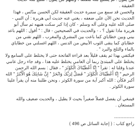
العقيقة .
والحسن قد سمع من سمرة حديث العقيقة لكن الحسن مدّلس ، فهذا
الحديث نحن الآن على ضعفه ، يغني عنه حديث أبي هريرة : أن النبي -
صلى الله عليه وعلى آله وسلم - كان إذا كبر سكت هنيهه ثم سأل أبو
هريرة ماذا تقول ؟ ، - والحديث في الصحيحين - قال : " أقول : اللهم باعد
بيني وبين خطاياي كما باعت بين المشرق والمغرب ، اللهم نقني من
خطاياي كما ينقى الثوب الأبيض من الدنس ، اللهم اغسلني من خطاياي
بالماء والثلج والبرد " .
فيكتفي بهذا ثم يقف قليلاً بعد قراءة الفاتحة حتى لا يختلط على السامع ولا
يختلط على المبتدئ ربما أن العامي يختلط عليه هذا ، وقد جاء رجل عامي
عندنا وقلنا له : تقرأ " إِنَّا أَعْطَيْنَاكَ الْكَوْثَرَ " ، فقال : بسم الله الرحمن
الرحيم " إِنَّا أَعْطَيْنَاكَ الْكَوْثَرَ * فَصَلِّ لِرَبِّكَ وَانْحَرْ * إِنَّ شَانِئَكَ هُوَ الْأَبْتَرُ " الله
أكبر فكأن : الله أكبر آية من سورة الكوثر ، ونحن طلبنا منه أن يقرأ علينا
سورة الكوثر .
فينبغي أن يفصل فصلاً صغيراً بحيث لا يطيل ، والحديث ضعيف والله
المستعان .
-------------
راجع كتاب : ( إجابة السائل ص 496 )