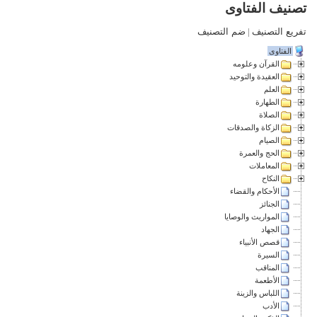
تصنيف الفتاوى
تفريع التصنيف
|
ضم التصنيف
الفتاوى
القرآن وعلومه
العقيدة والتوحيد
العلم
الطهارة
الصلاة
الزكاة والصدقات
الصيام
الحج والعمرة
المعاملات
النكاح
الأحكام والقضاء
الجنائز
المواريث والوصايا
الجهاد
قصص الأنبياء
السيرة
المناقب
الأطعمة
اللباس والزينة
الأدب