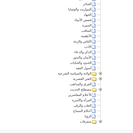
الجنائز
المواريث والوصايا
الجهاد
قصص الأنبياء
السيرة
المناقب
الأطعمة
اللباس والزينة
الأدب
الذكر والدعاء
الأيمان والنذور
الحدود والجنايات
أصول الفقه
الولاية والسياسة الشرعية
الفتن العصرية
الفرق والمذاهب
مصطلح الحديث
الأعلام المعاصرين
المرأة والأسرة
الطب والرقى
أحكام السماع
الرؤيا
متفرقات