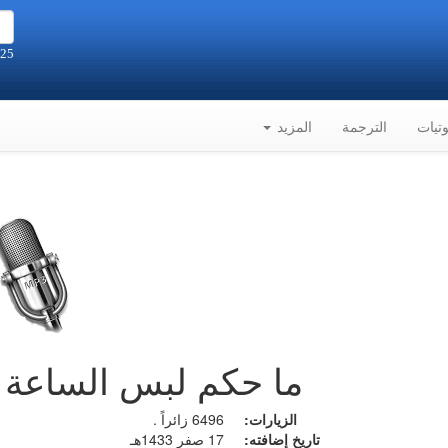
25 صفر 1448هـ الموافق 8-8-2026م
تيات
الترجمة
المزيد
ما حكم لبس الساعة ا
الزيارات:
6496 زائراً .
تاريخ إضافته:
17 صفر 1433هـ