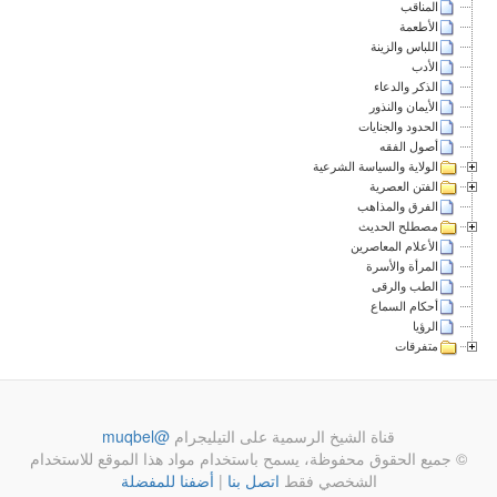
المناقب
الأطعمة
اللباس والزينة
الأدب
الذكر والدعاء
الأيمان والنذور
الحدود والجنايات
أصول الفقه
الولاية والسياسة الشرعية
الفتن العصرية
الفرق والمذاهب
مصطلح الحديث
الأعلام المعاصرين
المرأة والأسرة
الطب والرقى
أحكام السماع
الرؤيا
متفرقات
قناة الشيخ الرسمية على التيليجرام
@muqbel
© جميع الحقوق محفوظة، يسمح باستخدام مواد هذا الموقع للاستخدام
الشخصي فقط
اتصل بنا
|
أضفنا للمفضلة