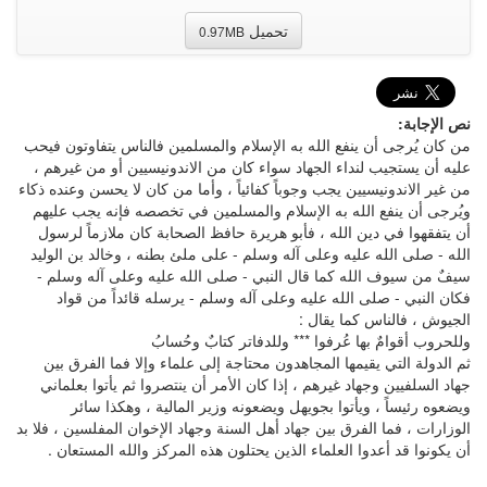
تحميل
0.97MB
نص الإجابة:
من كان يُرجى أن ينفع الله به الإسلام والمسلمين فالناس يتفاوتون فيحب
عليه أن يستجيب لنداء الجهاد سواء كان من الاندونيسيين أو من غيرهم ،
من غير الاندونيسيين يجب وجوباً كفائياً ، وأما من كان لا يحسن وعنده ذكاء
ويُرجى أن ينفع الله به الإسلام والمسلمين في تخصصه فإنه يجب عليهم
أن يتفقهوا في دين الله ، فأبو هريرة حافظ الصحابة كان ملازماً لرسول
الله - صلى الله عليه وعلى آله وسلم - على ملئ بطنه ، وخالد بن الوليد
سيفٌ من سيوف الله كما قال النبي - صلى الله عليه وعلى آله وسلم -
فكان النبي - صلى الله عليه وعلى آله وسلم - يرسله قائداً من قواد
الجيوش ، فالناس كما يقال :
وللحروب أقوامٌ بها عُرفوا *** وللدفاتر كتابٌ وحُسابُ
ثم الدولة التي يقيمها المجاهدون محتاجة إلى علماء وإلا فما الفرق بين
جهاد السلفيين وجهاد غيرهم ، إذا كان الأمر أن ينتصروا ثم يأتوا بعلماني
ويضعوه رئيساً ، ويأتوا بجويهل ويضعونه وزير المالية ، وهكذا سائر
الوزارات ، فما الفرق بين جهاد أهل السنة وجهاد الإخوان المفلسين ، فلا بد
أن يكونوا قد أعدوا العلماء الذين يحتلون هذه المركز والله المستعان .