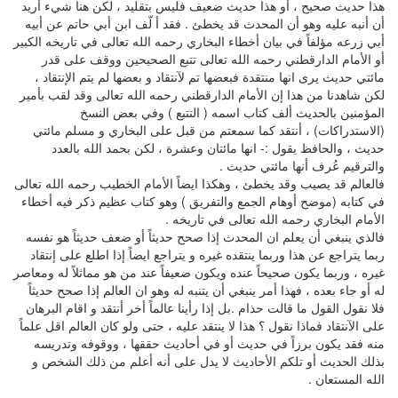
هذا حديث صحيح ، أو هذا حديث ضعيف فليس بتقليد ، لكن هنا شيء أريد
أن أنبه عليه وهو أن المحدث قد يخطئ . فقد أ لّف ابن أبي حاتم عن أبيه
أبي زرعه مؤلفاً في بيان أخطاء البخاري رحمه الله تعالى في تاريخه الكبير
أو الأمام الدارقطني رحمه الله تعالى تتبع الصحيحين ووقف على قدر
مائتي حديث يرى انها منتقدة فبعضها تم لآنتقاد و بعضها لم يتم الإنتقاد ،
لكن شاهدنا من هذا إن الأمام الدارقطني رحمه الله تعالى وقد لقب بأمير
المؤمنين بالحديث ألف كتاب اسمه ( التتبع ) وفي بعض النسخ
(الاستدراكات) ، أنتقد كما سمعتم من قبل على البخاري و مسلم مائتي
حديث ، والحافظ يقول :- انها مائتان وعشرة ، لكن بحمد الله بالعدد
والترقيم عُرف أنها مائتي حديث .
فالعالم قد يصيب وقد يخطئ ، وهكذا ايضاً الأمام الخطيب رحمه الله تعالى
في كتابه (موضح أوهام الجمع والتفريق ) وهو كتاب عظيم ذكر فيه أخطاء
الأمام البخاري رحمه الله تعالى في تاريخه .
فالذي ينبغي أن يعلم ان المحدث إذا صحح حديثاً أو ضعف حديثاً هو نفسه
ربما يتراجع عن هذا وربما ينتقده غيره و يتراجع ايضاً إذا اطلع على إنتقاد
غيره ، وربما يكون صحيحاً عنده ويكون ضعيفاً عند من هو مماثلاً له ومعاصر
له أو جاء بعده ، فهذا أمر ينبغي أن يتنبه له وهو ان العالم إذا صحح حديثاً
فلا نقول القول ما قالت حذام .بل إذا رأينا عالماً أخر أنتقد و اقام البرهان
على الآنتقاد فماذا نقول ؟ هذا لا ينتقد عليه ، حتى ولو كان العالم اقل علماً
منه فقد يكون برزاً في حديث أو في أحاديث حققها ، ووقوفه وتدريسه
بذلك الحديث أو تلكم الأحاديث لا يدل على أنه أعلم من ذلك الشخص و
الله المستعان .