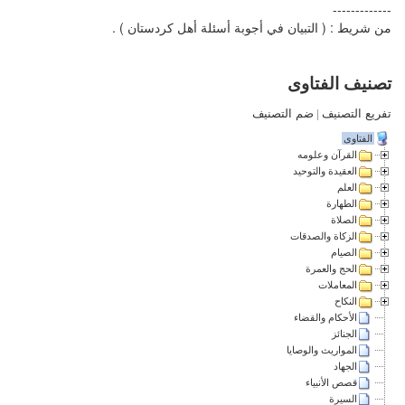
-------------
من شريط : ( التبيان في أجوبة أسئلة أهل كردستان ) .
تصنيف الفتاوى
تفريع التصنيف
|
ضم التصنيف
الفتاوى
القرآن وعلومه
العقيدة والتوحيد
العلم
الطهارة
الصلاة
الزكاة والصدقات
الصيام
الحج والعمرة
المعاملات
النكاح
الأحكام والقضاء
الجنائز
المواريث والوصايا
الجهاد
قصص الأنبياء
السيرة