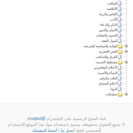
المناقب
الأطعمة
اللباس والزينة
الأدب
الذكر والدعاء
الأيمان والنذور
الحدود والجنايات
أصول الفقه
الولاية والسياسة الشرعية
الفتن العصرية
الفرق والمذاهب
مصطلح الحديث
الأعلام المعاصرين
المرأة والأسرة
الطب والرقى
أحكام السماع
الرؤيا
متفرقات
قناة الشيخ الرسمية على التيليجرام
@muqbel
© جميع الحقوق محفوظة، يسمح باستخدام مواد هذا الموقع للاستخدام
الشخصي فقط
اتصل بنا
|
أضفنا للمفضلة