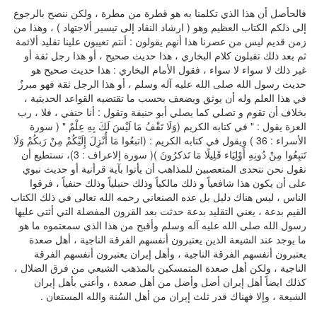
فالحأصل أن هذا الذي تكلمنا به هو قطرة من مطرة ، ولكن ننصح بالرجوع
إلى ذلكم الكتاب العظيم وهو ( ارشاد النقاد إلى تيسير ألاجتهاد ) ، وهذا من
زمن قديم ليس من عصرنا هذا أنهم يقولون : أنتم تعيبون علينا تقليد ألائمة
ثم بعد ذلك تقبلون كلام البخاري ، هذا حديث صحيح ، أو هذا رجل ثقة أو
غير ذلك لا سواء لا سواء ، فقول الأمام البخاري : هذا حديث صحيح هو
حديث رسول الله صلى الله عليه آله وسلم ، أو هذا الرجل ثقة فهو مبرزٌ
في هذا العلم وله أن يوثق ويضعف بحسب ما تقتضيه القواعد الحديثية ،
بخلاف أن تقوم و تصلي كما يصلي أبو حنيفة وتقول : أنا حنفي ، فلا ، رب
العزة يقول : " في كتابه الكريم (وَلَا تَقْفُ مَا لَيْسَ لَكَ بِهِ عِلْمٌ " ( سورة
الأسراء : 36 ) ويقول في كتابه الكريم : (اتبعُوا مَا أُنْزِلَ إِلَيْكُمْ مِنْ رَبكُمْ وَلَا
تَتبِعُوا مِنْ دُونِهِ أَوْلِيَاء قَلِيلًا مَا تَذكرُونَ )( سورة إلاعراف : 3)، نستطيع أن
نقول نحن نتحدى المتعصبين للمذاهب أن يأتوا بآية قرأنية أو حديث نبوي
على أن يكون هذا شافعياً و ذلك مالكياً وذلك حنبلياً وذلك حنفياً ، فرقوا
الناس ، ليس هناك دليل بل عده الصنعاني رحمه الله تعالى في ذلك الكتاب
القيم بدعة ، يعني التقليد بدعة حدثت بعد القرون المفضلة التي أثتى عليها
رسول الله صلى الله عليه آله وسلم وأقبح من هذا الذي سمعتموه ما هو
ما يوجد عند الشيعة الذين يعتبرون أنفسهم الفرقة الناجية ، أهل صعدة
يعتبرون أنفسهم الفرقة الناجية ، وأهل إيران يعتبرون أنفسهم الفرقة
الناجية ، ولكن أهل صعدة المتمسكين بالمذهب الشيعي من فرق الضلال ،
كذلك ايضاً أهل إيران أضل وأضل من أهل صعدة ، وأعني بأهل إيران
الشيعة ، وإلا فهناك قدر ثلث إيران من أهل السُنة والله المستعان .