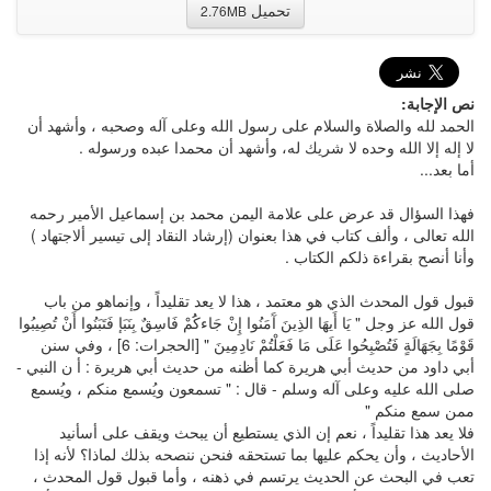
تحميل
2.76MB
نص الإجابة:
الحمد لله والصلاة والسلام على رسول الله وعلى آله وصحبه ، وأشهد أن
لا إله إلا الله وحده لا شريك له، وأشهد أن محمدا عبده ورسوله .
أما بعد...
فهذا السؤال قد عرض على علامة اليمن محمد بن إسماعيل الأمير رحمه
الله تعالى ، وألف كتاب في هذا بعنوان (إرشاد النقاد إلى تيسير ألاجتهاد )
وأنا أنصح بقراءة ذلكم الكتاب .
قبول قول المحدث الذي هو معتمد ، هذا لا يعد تقليداً ، وإنماهو من باب
قول الله عز وجل " يَا أَيهَا الذِينَ آَمَنُوا إِنْ جَاءكَُمْ فَاسِقٌ بِنَبَإ فَتَبَنُوا أَنْ تُصِيبُوا
قَوْمًا بِجَهَالَةٍ فَتُصْبِحُوا عَلَى مَا فَعَلْتُمْ نَادِمِينَ " [الحجرات: 6] ، وفي سنن
أبي داود من حديث أبي هريرة كما أظنه من حديث أبي هريرة : أ ن النبي -
صلى الله عليه وعلى آله وسلم - قال : " تسمعون ويُسمع منكم ، ويُسمع
ممن سمع منكم "
فلا يعد هذا تقليداً ، نعم إن الذي يستطيع أن يبحث ويقف على أسأنيد
الأحاديث ، وأن يحكم عليها بما تستحقه فنحن ننصحه بذلك لماذا؟ لأنه إذا
تعب في البحث عن الحديث يرتسم في ذهنه ، وأما قبول قول المحدث ،