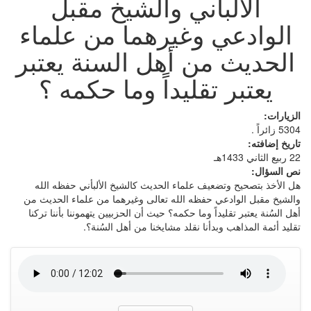
الألباني والشيخ مقبل
الوادعي وغيرهما من علماء
الحديث من أهل السنة يعتبر
يعتبر تقليداً وما حكمه ؟
الزيارات:
5304 زائراً .
تاريخ إضافته:
22 ربيع الثاني 1433هـ
نص السؤال:
هل الأخذ بتصحيح وتضعيف علماء الحديث كالشيخ الألبأني حفظه الله
والشيخ مقبل الوادعي حفظه الله تعالى وغيرهما من علماء الحديث من
أهل السُنة يعتبر تقليداً وما حكمه؟ حيث أن الحزبيين يتهموننا بأننا تركنا
تقليد أئمة المذاهب وبدأنا نقلد مشايخنا من أهل السُنة؟.