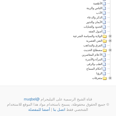
الأطعمة
اللباس والزينة
الأدب
الذكر والدعاء
الأيمان والنذور
الحدود والجنايات
أصول الفقه
الولاية والسياسة الشرعية
الفتن العصرية
الفرق والمذاهب
مصطلح الحديث
الأعلام المعاصرين
المرأة والأسرة
الطب والرقى
أحكام السماع
الرؤيا
متفرقات
قناة الشيخ الرسمية على التيليجرام
@muqbel
© جميع الحقوق محفوظة، يسمح باستخدام مواد هذا الموقع للاستخدام
الشخصي فقط
اتصل بنا
|
أضفنا للمفضلة