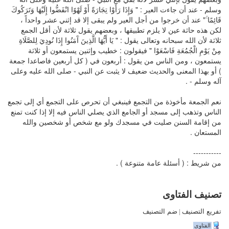
وسلم - عند أن جاءت العير : " وَإِذَا رَأَوْا تِجَارَةً أَوْ لَهْوًا انْفَضُّوا إِلَيْهَا وَتَرَكُوكَ
قَائِمًا ۚ" عند أن خرجوا من أجل العير ولم يبقى إلا قد إثني عشر واحداً ،
لكن هذه حاثة عين لا يلزم تطبيقها ، وبعضهم يقول ثلاثة لأن أقل الجمع
ثلاثة لأن الله سبحانه وتعالى يقول : " يَا أَيُّهَا الَّذِينَ آَمَنُوا إِذَا نُودِيَ لِلصَّلَاةِ
مِنْ يَوْمِ الْجُمُعَةِ فَاسْعَوْا " فيقولون : خطيب وإثنين يستمعون أو ثلاثة
يستمعون ، ومن الناس من يقول : أربعون في ( كل أربعين فاصاعدا جمعة
) أو بهذا المعنى والحديث ضعيف لا يثبت عن النبي - صلى الله عليه وعلى
آله وسلم - .
نعم الجمعة مأخوذة من التجمع فينبغي أن تحرص على التجمع أي إلى تجمع
الناس وتذهب إلى مسجد أو الجامع الذي يصلي الناس فيه إلا إذا كنت تمنع
من إقامة السنن صليت في مسجدك ولو مع شخص أو شخصين والله
المستعان .
-----------
من شريط : ( أسئلة عامة متنوعة ) .
تصنيف الفتاوى
تفريع التصنيف
|
ضم التصنيف
الفتاوى