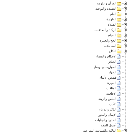
القرآن وعلومه
العقيدة والتوحيد
العلم
الطهارة
الصلاة
الزكاة والصدقات
الصيام
الحج والعمرة
المعاملات
النكاح
الأحكام والقضاء
الجنائز
المواريث والوصايا
الجهاد
قصص الأنبياء
السيرة
المناقب
الأطعمة
اللباس والزينة
الأدب
الذكر والدعاء
الأيمان والنذور
الحدود والجنايات
أصول الفقه
الولاية والسياسة الشرعية