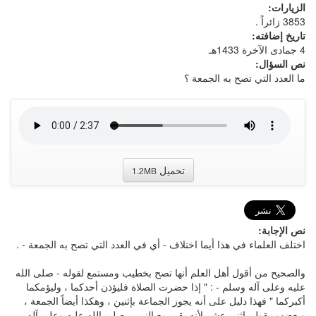
الزيارات:
3853 زائراً .
تاريخ إضافته:
4 جمادى الآخرة 1433هـ
نص السؤال:
ما العدد التي تصح به الجمعة ؟
تحميل
1.2MB
نص الإجابة:
اختلف العلماء في هذا أيما اختلاف - أي في العدد التي تصح به الجمعة - .
والصحيح من أقول أهل العلم أنها تصح بخطيب ومستمع لقوله - صلى الله
عليه وعلى آله وسلم - : " إذا حضرت الصلاة فليؤذن أحدكما ، وليؤمكما
أكبركما " فهذا دليل على أنه يجوز الجماعة بإثنين ، وهكذا أيضاً الجمعة ،
وبعضهم يقول بإثني عشر لأنه بقي مع النبي - صلى الله عليه وعلى آله