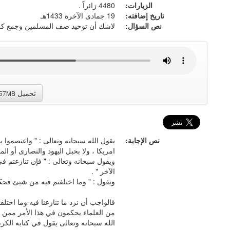
الزيارات:
4480 زائراً .
تاريخ إضافته:
19 جمادى الآخرة 1433هـ
نص السؤال:
لاشك أن توحيد صف المسلمين وجمع كل
تحميل
.57MB
نص الإجابة:
يقول الله سبحانه وتعالى : " واعتصموا بحب
امريكا ، ولا بحبل اليهود والنصارى أو الم
ويقول سبحانه وتعالى : " فإن تنازعتم ف
الآخر " .
ويقول : " وما اختلفتم فيه من شيئ فحكم
فالواجب أن نرد ما تنازعنا فيه وما اختلف
من العلماء يحكمون في هذا الأمر ممن ل
الله سبحانه وتعالى يقول في كتابه الكريم