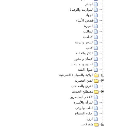
الجنائز
المواريث والوصايا
الجهاد
قصص الأنبياء
السيرة
المناقب
الأطعمة
اللباس والزينة
الأدب
الذكر والدعاء
الأيمان والنذور
الحدود والجنايات
أصول الفقه
الولاية والسياسة الشرعية
الفتن العصرية
الفرق والمذاهب
مصطلح الحديث
الأعلام المعاصرين
المرأة والأسرة
الطب والرقى
أحكام السماع
الرؤيا
متفرقات