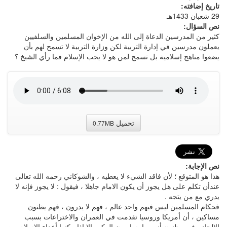
تاريخ إضافته:
29 شعبان 1433هـ
نص السؤال:
كثير من المدرسين الدعاة إلى الله من الإخوان المسلمين والسلفيين
يعملون مدرسين في إدارة التربية لكن وزارة التربية لا تسمح لهم بأن
يضعوا مناهج إسلامية بل تسمح لمن هو لا يحب الإسلام فما رأي الشيخ ؟
تحميل
0.77MB
نص الإجابة:
هذا هو المتوقع ؛ لأن فاقد الشيء لا يعطيه ، والشوكاني رحمه الله تعالى
عندأن تكلم على هل يجوز أن يكون الامام جاهلا ، فيقول : لا يجوز فإنه لا
يدري مع من يتجه .
فحكام المسلمين ليس فيهم واحد عالم ، فهم لا يدرون ، فهم يظنون
مساكين ، أن أمريكا وروسيا تقدمت في العمران والاختراعات بسبب
الإلحاد ، فهم يظنون أنهم ما يسايرون الركب إلا إذا مكنوا أعداء الاسلام من