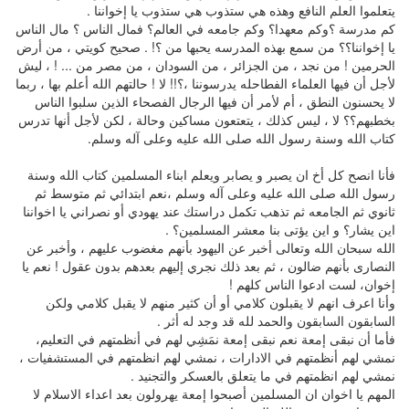
يتعلموا العلم النافع وهذه هي ستذوب هي ستذوب يا إخواننا .
كم مدرسة ؟وكم معهدا؟ وكم جامعه في العالم؟ فمال الناس ؟ مال الناس
يا إخواننا؟؟ من سمع بهذه المدرسه يحبها من ؟! . صحيح كويتي ، من أرض
الحرمين ! من نجد ، من الجزائر ، من السودان ، من مصر من ... ! ، ليش
لأجل أن فيها العلماء الفطاحله يدرسوننا ،؟!! لا ! حالتهم الله أعلم بها ، ربما
لا يحسنون النطق ، أم لأمر أن فيها الرجال الفصحاء الذين سلبوا الناس
بخطبهم؟؟ لا ، ليس كذلك ، يتعتعون مساكين وحالة ، لكن لأجل أنها تدرس
كتاب الله وسنة رسول الله صلى الله عليه وعلى آله وسلم.
فأنا انصح كل أخ ان يصبر و يصابر ويعلم ابناء المسلمين كتاب الله وسنة
رسول الله صلى الله عليه وعلى آله وسلم ،نعم ابتدائي ثم متوسط ثم
ثانوي ثم الجامعه ثم تذهب تكمل دراستك عند يهودي أو نصراني يا اخواننا
اين يشار؟ و اين يؤتى بنا معشر المسلمين؟ .
الله سبحان الله وتعالى أخبر عن اليهود بأنهم مغضوب عليهم ، وأخبر عن
النصارى بأنهم ضالون ، ثم بعد ذلك نجري إليهم بعدهم بدون عقول ! نعم يا
إخوان، لست ادعوا الناس كلهم !
وأنا اعرف انهم لا يقبلون كلامي أو أن كثير منهم لا يقبل كلامي ولكن
السابقون السابقون والحمد لله قد وجد له أثر .
فأما أن نبقى إمعة نعم نبقى إمعة نمَشِي لهم في أنظمتهم في التعليم،
نمشي لهم أنظمتهم في الادارات ، نمشي لهم انظمتهم في المستشفيات ،
نمشي لهم انظمتهم في ما يتعلق بالعسكر والتجنيد .
المهم يا اخوان ان المسلمين أصبحوا إمعة يهرولون بعد اعداء الاسلام لا