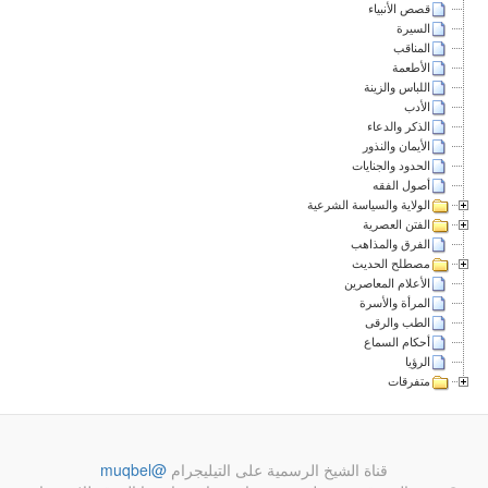
قصص الأنبياء
السيرة
المناقب
الأطعمة
اللباس والزينة
الأدب
الذكر والدعاء
الأيمان والنذور
الحدود والجنايات
أصول الفقه
الولاية والسياسة الشرعية
الفتن العصرية
الفرق والمذاهب
مصطلح الحديث
الأعلام المعاصرين
المرأة والأسرة
الطب والرقى
أحكام السماع
الرؤيا
متفرقات
قناة الشيخ الرسمية على التيليجرام
@muqbel