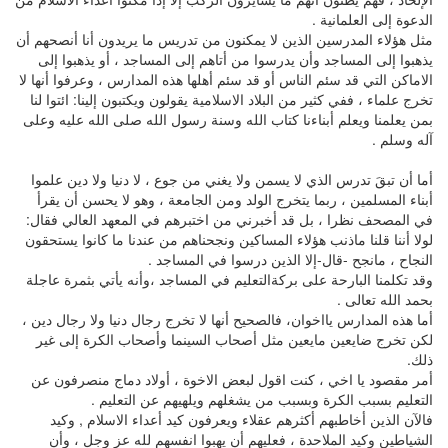
الدعوة إلى العلمانية .
مثل هؤلاء المدرسين الذين لا يمكنون من تدريس ما يريدون أنا أنصحهم أن
يذهبوا إلى المساجد وأن يدرسوا من أتاهم إلى المساجد ، أو يذهبوا إلى
الاماكن التي قد سئم الناس أو قد سئم أهلها هذه المدارس ، وعرفوا أنها لا
تخرج علماء ، ففي كثير من البلاد الاسلامية يقولون ويكتبون إلينا: ائتوا لنا
بمن يعلمنا ويعلم أبناءنا كتاب الله وسنة رسول الله صلى الله عليه وعلى
آله وسلم .
أما أن تبقَ تدرس الذي لا يسمن ولا يغني من جوع ، لا دنيا ولا دين علموا
أبناء المسلمين ، ربما يتخرج الولد ومن الجامعة ، وهو لا يحسن أن يقرأ
في المصحف نظرا ، بل قد أخبرني من اختبرهم في المعهد العالي فقال:
لولا أننا قلنا ماذنب هؤلاء المساكين ونجحناهم من عندنا ما كانوا يستحقون
النجاح ، مانجح -قال-إلا الذين درسوا في المساجد .
وقد تكلمنا البارحة على بركةالتعليم في المساجد ،وأنه يأتي بثمرة عاجلة
بحمد الله تعالى .
أما هذه المدارس يااخوان، فالصحيح أنها لا تخرج رجال دنيا ولا رجال دين ،
لكن تخرج ضايعين مايعين مثل أصحاب السينما وأصحاب الكرة إلى غير
ذلك.
أمر مقصود يا اخي ، كنت اقول لبعض الاخوة ، أولاد دماج منصرفون عن
التعليم بسبب الكرة وبسبب من يشغلهم ويلهيهم عن التعليم .
فالآن الذين أخاطبهم أكثرهم عقلاء ويعرفون كيد أعداء الاسلام , وكيد
الشياطين وكيد الملاحدة ، فعليهم أن يهبوا انفسهم لله عز وجل ، وأن