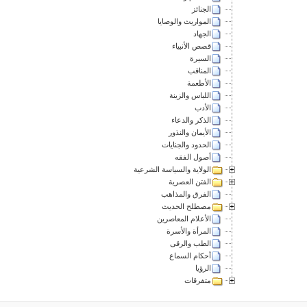
الجنائز
المواريث والوصايا
الجهاد
قصص الأنبياء
السيرة
المناقب
الأطعمة
اللباس والزينة
الأدب
الذكر والدعاء
الأيمان والنذور
الحدود والجنايات
أصول الفقه
الولاية والسياسة الشرعية
الفتن العصرية
الفرق والمذاهب
مصطلح الحديث
الأعلام المعاصرين
المرأة والأسرة
الطب والرقى
أحكام السماع
الرؤيا
متفرقات