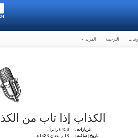
24 صفر 1448هـ الموافق 7-8-2026م
تيات
الترجمة
المزيد
الكذاب إذا تاب من الكذ
الزيارات:
6456 زائراً .
تاريخ إضافته:
18 رمضان 1433هـ