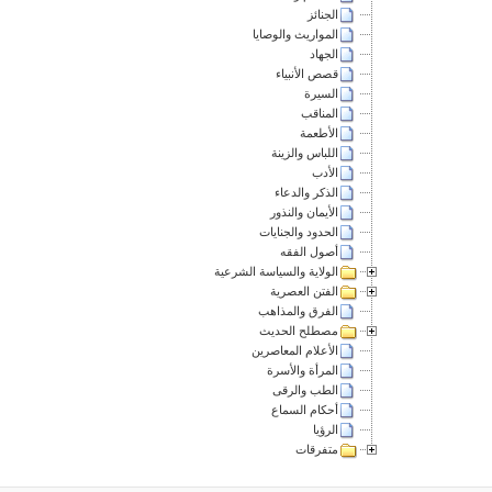
الجنائز
المواريث والوصايا
الجهاد
قصص الأنبياء
السيرة
المناقب
الأطعمة
اللباس والزينة
الأدب
الذكر والدعاء
الأيمان والنذور
الحدود والجنايات
أصول الفقه
الولاية والسياسة الشرعية
الفتن العصرية
الفرق والمذاهب
مصطلح الحديث
الأعلام المعاصرين
المرأة والأسرة
الطب والرقى
أحكام السماع
الرؤيا
متفرقات