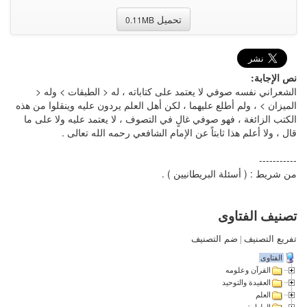
تحميل
0.11MB
نص الإجابة:
الشعراني نفسه صوفي لا يعتمد على كتاباته ، له < الطبقات > وله <
الميزان > ، ولم أطلع عليهما ، لكن أهل العلم يردون عليه وينقلوا من هذه
الكتب الزائغة ، فهو صوفي غالٍ في التصوف ، لا يعتمد عليه ولا على ما
قال ، ولا أعلم هذا ثابتاً عن الإمام الشافعي رحمه الله تعالى .
-----------
من شريط : ( أسئلة البريطانيين ) .
تصنيف الفتاوى
تفريع التصنيف
|
ضم التصنيف
الفتاوى
القرآن وعلومه
العقيدة والتوحيد
العلم
الطهارة