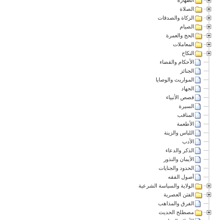
الصلاة
الزكاة والصدقات
الصيام
الحج والعمرة
المعاملات
النكاح
الأحكام والقضاء
الجنائز
المواريث والوصايا
الجهاد
قصص الأنبياء
السيرة
المناقب
الأطعمة
اللباس والزينة
الأدب
الذكر والدعاء
الأيمان والنذور
الحدود والجنايات
أصول الفقه
الولاية والسياسة الشرعية
الفتن العصرية
الفرق والمذاهب
مصطلح الحديث