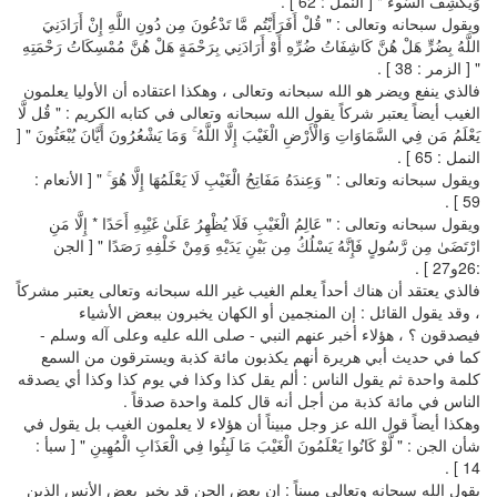
وَيَكْشِفُ السُّوءَ " [ النمل : 62 ] .
ويقول سبحانه وتعالى : " قُلْ أَفَرَأَيْتُم مَّا تَدْعُونَ مِن دُونِ اللَّهِ إِنْ أَرَادَنِيَ
اللَّهُ بِضُرٍّ هَلْ هُنَّ كَاشِفَاتُ ضُرِّهِ أَوْ أَرَادَنِي بِرَحْمَةٍ هَلْ هُنَّ مُمْسِكَاتُ رَحْمَتِهِ
" [ الزمر : 38 ] .
فالذي ينفع ويضر هو الله سبحانه وتعالى ، وهكذا اعتقاده أن الأوليا يعلمون
الغيب أيضاً يعتبر شركاً يقول الله سبحانه وتعالى في كتابه الكريم : " قُل لَّا
يَعْلَمُ مَن فِي السَّمَاوَاتِ وَالْأَرْضِ الْغَيْبَ إِلَّا اللَّهُ ۚ وَمَا يَشْعُرُونَ أَيَّانَ يُبْعَثُونَ " [
النمل : 65 ] .
ويقول سبحانه وتعالى : " وَعِندَهُ مَفَاتِحُ الْغَيْبِ لَا يَعْلَمُهَا إِلَّا هُوَ ۚ " [ الأنعام :
59 ] .
ويقول سبحانه وتعالى : " عَالِمُ الْغَيْبِ فَلَا يُظْهِرُ عَلَىٰ غَيْبِهِ أَحَدًا * إِلَّا مَنِ
ارْتَضَىٰ مِن رَّسُولٍ فَإِنَّهُ يَسْلُكُ مِن بَيْنِ يَدَيْهِ وَمِنْ خَلْفِهِ رَصَدًا " [ الجن
:26و27 ] .
فالذي يعتقد أن هناك أحداً يعلم الغيب غير الله سبحانه وتعالى يعتبر مشركاً
، وقد يقول القائل : إن المنجمين أو الكهان يخبرون ببعض الأشياء
فيصدقون ؟ ، هؤلاء أخبر عنهم النبي - صلى الله عليه وعلى آله وسلم -
كما في حديث أبي هريرة أنهم يكذبون مائة كذبة ويسترقون من السمع
كلمة واحدة ثم يقول الناس : ألم يقل كذا وكذا في يوم كذا وكذا أي يصدقه
الناس في مائة كذبة من أجل أنه قال كلمة واحدة صدقاً .
وهكذا أيضاً قول الله عز وجل مبيناً أن هؤلاء لا يعلمون الغيب بل يقول في
شأن الجن : " لَّوْ كَانُوا يَعْلَمُونَ الْغَيْبَ مَا لَبِثُوا فِي الْعَذَابِ الْمُهِينِ " [ سبأ :
14 ] .
يقول الله سبحانه وتعالى مبيناً : إن بعض الجن قد يخبر بعض الأنس الذين