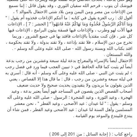
فيوشك أن يتوب ، فرحم الله سفيان الثوري ، وقد يقول قائل : إننا نسمع
من الإذاعات من مصر ومن اليمن ومن بلاد شتى الاحتفال بالموالد ؟ ،
أقول لك : رب العزة يقول في كتابه : ما أتتكم الإذاعات فخذوه أم يقول : "
وَمَا آتَاكُمُ الرَّسُولُ فَخُذُوهُ وَمَا نَهَاكُمْ عَنْهُ فَانتَهُوا ۚ" [ الحشر : 7 ] ، الإذاعات
فيها آلآت لهو وطرب ، والإذاعات فيها فسقة يبثون البرامج ، الإذاعات فيها
كل شر ، فإن كنت مقتدياً بالإذاعات فاقتد بها في جميع الشرور ، وربما
تخرج من دين الإسلام ، فلا تقتد بإذاعة ، ولا تقتد بدولة ، ولا تقتد بحكومة ،
اقتد بكتاب الله وبسنة رسول الله - صلى الله عليه وعلى آله وسلم - .
والله المستعان .
الاحتفال أيضاً بالإسراء والمعراج بدعة ليلة سبعة وعشرين من رجب بدعة
أيضاً لم يثبت كما قاله الحافظ في < تبيين العجب فيما ورد في فضل رجب
> لم يثبت عن النبي - صلى الله عليه وعلى آله وسلم - أنه قال : أسري به
في ليلة سبعة وعشرين من رجب ، قال : ما قال هذا إلا القصاص ، يعني
الذين يقولون ما يريدون ولا يتقيدون يحديث صحيح ولا حديث ضعيف
أصحاب القصص الذين يقصون في المساجد فهو أيضاً يعتبر بدعة ، وعيد
الهجرة ، وعيد الثورة ، وعيد الشجرة ؛ الرسول - صلى الله عليه وعلى آله
وسلم - يقول : " لنا عيدان : عيد الأضحى ، وعيد الفطر " ، نحن معشر
المسلمين وأهل السنة لنا عيدان : عيد الأضحى وعيد الفطر ، فمن شاء أن
يبتدع فليبتدع والموعد يوم القيامة .
----------------
راجع كتاب : ( إجابة السائل : من 201 إلى 206 )