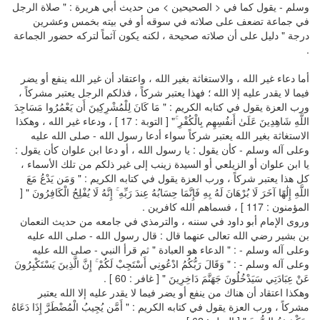
وسلم - يقول كما في < الصحيحين > من حديث أبي هريرة : " صلاة الرجل
في جماعة تضعف على صلاته في سوقه أو في بيته بخمس وعشرين
درجة " دليل على أن صلاته صحيحة ، لكنه يكون آثماً لتركه حضور الجماعة
.
أما دعاء غير الله ، والاستغاثة بغير الله ، واعتقاد أن غير الله ينفع أو يضر
فيما لا يقدر عليه إلا الله ؛ فهذا يعتبر شركاً ، فذلكم الرجل يعتبر مشركاً ،
ورب العزة يقول في كتابه الكريم : " مَا كَانَ لِلْمُشْرِكِينَ أَن يَعْمُرُوا مَسَاجِدَ
اللَّهِ شَاهِدِينَ عَلَىٰ أَنفُسِهِم بِالْكُفْرِ ۚ" [ التوبة : 17 ] ، ودعاء غير الله ، وهكذا
الاستغاثة بغير الله يعتبر شركاً سواء أدعا رسول الله - صلى الله عليه
وعلى آله وسلم - كأن يقول : يا رسول الله ، أو دعا ابن علوان كأن يقول :
يا ابن علوان أو الزيلعي أو السيدة زينب إلى غير ذلكم من تلك الأسماء ،
كل هذا يعتبر شركاً ، ورب العزة يقول في كتابه الكريم : " وَمَن يَدْعُ مَعَ
اللَّهِ إِلَٰهًا آخَرَ لَا بُرْهَانَ لَهُ بِهِ فَإِنَّمَا حِسَابُهُ عِندَ رَبِّهِ ۚ إِنَّهُ لَا يُفْلِحُ الْكَافِرُونَ " [
المؤمنون : 117 ] ، فسماهم الله كافرين .
وروى الإمام أبو داود في سننه ، والترمذي في جامعه من حديث النعمان
بن بشير رضي الله تعالى عنهما قال : قال رسول الله - صلى الله عليه
وعلى آله وسلم - : " الدعاء هو العبادة " ثم قرأ النبي - صلى الله عليه
وعلى آله وسلم - : " وَقَالَ رَبُّكُمُ ادْعُونِي أَسْتَجِبْ لَكُمْ ۚ إِنَّ الَّذِينَ يَسْتَكْبِرُونَ
عَنْ عِبَادَتِي سَيَدْخُلُونَ جَهَنَّمَ دَاخِرِينَ " [ غافر : 60 ] .
وهكذا اعتقاد أن هناك من ينفع أو يضر فيما لا يقدر عليه إلا الله يعتبر
مشركاً ، ورب العزة يقول في كتابه الكريم : " أَمَّن يُجِيبُ الْمُضْطَرَّ إِذَا دَعَاهُ