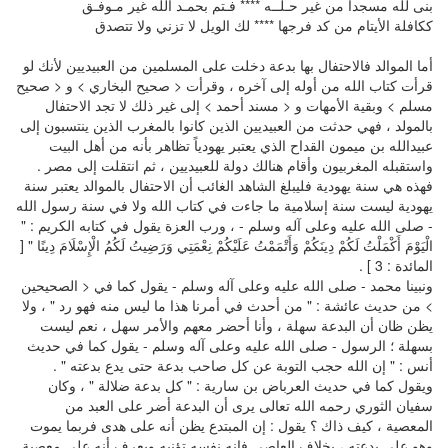
بنى لله مسجداً من غير حـلــه **** فـتم بحمـد الله غير مـوفـق
ككافلة الأيتام من كد فرجها **** لك الويل لا تزني ولا تتصدق
أما الموالد فالاحتفال بها بدعة دخلت على المسلمين من العبيديين لأنك لو
قرأت كتاب الله من أوله إلى آخره ، وقرأت < صحيح البخاري > و < صحيح
مسلم > وبقية الأمهات و < مسند أحمد > إلى غير ذلك لا تجد الاحتفال
بالمولد ، فهي حدثت من العبيديين الذين كانوا بالمغرب الذين ينتسبون إلى
عبيدالله بن ميمون القداح الذي يعتبر يهودياً تظاهر بأنه من أهل البيت
واستقبله المغربيون وأقام هنالك دولة للعبيديين ، ثم انتقلت إلى مصر .
فهذه هي سنة يهودية فليبلغ الشاهد الغائب أن الاحتفال بالموالد يعتبر سنة
يهودية ليست سنة إسلامية ما جاءت في كتاب الله ولا في سنة رسول الله
- صلى الله عليه وعلى آله وسلم - ، ورب العزة يقول في كتابه الكريم : "
الْيَوْمَ أَكْمَلْتُ لَكُمْ دِينَكُمْ وَأَتْمَمْتُ عَلَيْكُمْ نِعْمَتِي وَرَضِيتُ لَكُمُ الْإِسْلَامَ دِينًا " [
المائدة : 3 ] .
ونبينا محمد - صلى الله عليه وعلى آله وسلم - يقول كما في < الصحيحين
> من حديث عائشة : " من أحدث في أمرنا هذا ما ليس منه فهو رد " ، ولا
يظن ظان أن البدعة سهلة ، وأنا أحضر معهم والأمر سهل ، نعم ليست
بسهلة ؛ الرسول - صلى الله عليه وعلى آله وسلم - يقول كما في حديث
أنس : " إن الله حجب التوبة عن كل صاحب بدعة حتى يدع بدعته " .
ويقول كما في حديث العرباض بن سارية : " كل بدعة ضلالة " ، وكان
سفيان الثوري رحمه الله تعالى يرى أن البدعة أضر على العبد من
المعصية ، كيف ذاك ؟ يقول : إن المبتدع يظن أنه على هدى فربما يموت
وهو على بدعته ، بخلاف العاصي فإنه نفسه تؤنبه ويعرف أنه على معصية