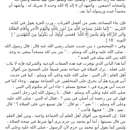
وأصحابه أجمعين ، وأشهد أن لا إله إلا الله وحده لا شريك له ، وأشهد أن
محمداً عبده ورسوله أما بعد :
فإن بناء المساجد يعتبر من أفضل القربات ، ورب العزة يقول في كتابه
الكريم : " إِنَّمَا يَعْمُرُ مَسَاجِدَ اللَّهِ مَنْ آمَنَ بِاللَّهِ وَالْيَوْمِ الْآخِرِ وَأَقَامَ الصَّلَاةَ
وَآتَى الزَّكَاةَ وَلَمْ يَخْشَ إِلَّا اللَّهَ ۖ فَعَسَىٰ أُولَٰئِكَ أَن يَكُونُوا مِنَ الْمُهْتَدِينَ " [
التوبة : 18 ] .
وفي < الصحيحين > من حديث عثمان رضي الله عنه قال : قال رسول الله
- صلى الله عليه وعلى آله وسلم - : " من بنى لله مسجداً يبتغي به وجه
الله بنى الله مثله في الجنة " .
أما هذا الباني الذي توفرت فيه هذه الصفات البدعية والشركية فإنه لا يثاب
على فعله ، ترك الصلاة في جماعة يعتبر فسقاً على الصحيح من أقوال
أهل العلم ؛ لأن النبي - صلى الله عليه وعلى آله وسلم - كما في حديث
أبي هريرة همّ أن يحرق على المتخلفين عن الجماعة بيوتهم ، وجاء كما في
حديث أبي هريرة في < صحيح مسلم > جاء ابن أم مكتوم إلى النبي -
صلى الله عليه وعلى آله وسلم - فقال : يا رسول الله إني رجل أعمى
فهل لي من رخصة أن أصلي في بيتي ؟ ، فقال له النبي - صلى الله عليه
وعلى آله وسلم - : " نعم " ، ثم قال : " هل تسمع حي على الصلاة ؟ " قال
: نعم ، قال : " فحيهلا فأجب " .
قلنا : إن الصحيح من أقوال أهل العلم أن الجماعة واجبة ، ومن أهل العلم
من قال بسنيتها ، أما أبو محمد بن حزم يرى أنها شرط في صحة الصلاة ،
وليس كما يقول أبو محمد بن حزم لأن الرسول - صلى الله عليه وعلى آله