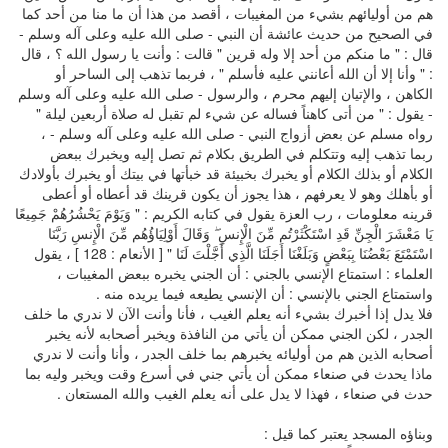
هم من أوليائهم بشيء من المغيبات ، أقصد من هذا أن ما منا من أحد كما
في الصحيح من حديث عائشة أن النبي - صلى الله عليه وعلى آله وسلم -
قال : " ما منكم من أحد إلا وله قرين " قالت : وأنت يا رسول الله ؟ ، قال
: " وأنا إلا أن الله أعانني عليه فأسلم " ، فربما تذهب إلى الساحر أو
الكاهن ، والإتيان إليهم محرم ، والرسول - صلى الله عليه وعلى آله وسلم
- يقول : " من أتى كاهناً فساله عن شيء لم تقبل له صلاة أربعين ليلة "
رواه مسلم عن بعض أزواج النبي - صلى الله عليه وعلى آله وسلم - ،
ربما تذهب إليه وتتكلم في الطريق بكلام ثم تصل إليه ويخبرك ببعض
الكلام أو بذلك الكلام أو يخبرك بخبيئة قد خبأتها في بيتك أو يخبرك بأولادك
أو بأهلك وهو لا يعرفهم ، هذا يجوز أن يكون قرينك قد أعطاه أو أعطى
قرينه معلومات ، رب العزة يقول في كتابه الكريم : " وَيَوْمَ يَحْشُرُهُمْ جَمِيعًا
يَا مَعْشَرَ الْجِنِّ قَدِ اسْتَكْثَرْتُم مِّنَ الْإِنسِ ۖ وَقَالَ أَوْلِيَاؤُهُم مِّنَ الْإِنسِ رَبَّنَا
اسْتَمْتَعَ بَعْضُنَا بِبَعْضٍ وَبَلَغْنَا أَجَلَنَا الَّذِي أَجَّلْتَ لَنَا " [ الأنعام : 128 ] ، يقول
العلماء : استمتاع الإنسي بالجني : أن الجني يخبره ببعض المغيبات ،
واستمتاع الجني بالإنسي : أن الإنسي يطيعه فيما يريده منه .
فلا يدل إذا أخبرك بشيء أنه يعلم الغيب ، فأنا وأنت الآن لا ندري ما خلف
الجدر ، لكن الجني ممكن أن يأتي من النافذة ويخبر أصحابه لأنه يخبر
أصحابه الذين هم من أوليائه يخبرهم بما خلف الجدر ، وأنا وأنت لا ندري
ماذا يحدث في صنعاء ممكن أن يأتي جني في أسرع وقت ويخبر وليه بما
حدث في صنعاء ، فهذا لا يدل على أنه يعلم الغيب والله المستعان .
وبناؤه المسجد يعتبر كما قيل :