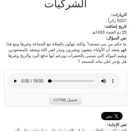
الشركيات
الزيارات:
6227 زائراً .
تاريخ إضافته:
25 ذو الحجة 1433هـ
نص السؤال:
ما حكم من بنى مسجدا ً ولكنه يتهاون بالصلاة مع الجماعة وغيرها ومع هذا
فهو يعتقد أن الأولياء ينفعون ويضرون وينذر لغير الله ويعتقد بالمشعوذين
ويقيم الموالد التي تسمى بالحضرات ويزعم أنها تدفع البرد والريح وغيرها
هل يؤجر على بنائه المسجد ؟
تحميل
2.07MB
نص الإجابة:
الحمد لله رب العالمين ، وصلى الله وسلم على نبينا محمد وعلى آله