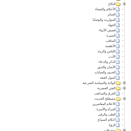
النكاح
الأحكام والقضاء
الجنائز
المواريث والوصايا
الجهاد
قصص الأنبياء
السيرة
المناقب
الأطعمة
اللباس والزينة
الأدب
الذكر والدعاء
الأيمان والنذور
الحدود والجنايات
أصول الفقه
الولاية والسياسة الشرعية
الفتن العصرية
الفرق والمذاهب
مصطلح الحديث
الأعلام المعاصرين
المرأة والأسرة
الطب والرقى
أحكام السماع
الرؤيا
متفرقات