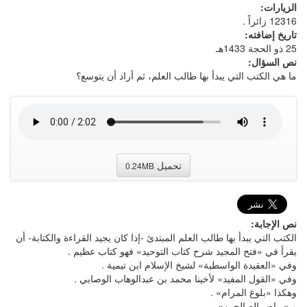
الزيارات:
12316 زائراً .
تاريخ إضافته:
25 ذو الحجة 1433هـ
نص السؤال:
ما هي الكتب التي يبدأ بها طالب العلم، ثم أراد أن يتوسع؟
تحميل
0.24MB
نص الإجابة:
الكتب التي يبدأ بها طالب العلم المبتدئ -إذا كان يجيد القراءة والكتابة- أن
يقرأ في «فتح المجيد شرح كتاب التوحيد» فهو كتاب عظيم .
وفي «العقيدة الواسطية» لشيخ الإسلام ابن تيمية .
وفي «القول المفيد» لأخينا محمد بن عبدالوهاب الوصابي .
وهكذا «بلوغ المرام» .
و «رياض الصالحين» .