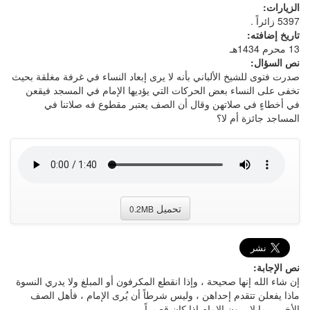
الزيارات:
5397 زائراً .
تاريخ إضافته:
13 محرم 1434هـ
نص السؤال:
صدرت فتوى للشيخ الألباني بأنه لا يرى إبعاد النساء في غرفة مغلقة بحيث
تخفى على النساء بعض الحركات التي يؤديها الإمام في المسجد فيقعن
في أخطاءٍ في صلاتهن وقال أن الصف يعتبر مقطوع فه صلاتنا في
المساجد جائزة أم لا؟
تحميل
0.2MB
نص الإجابة:
إن شاء الله إنها صحيحة ، وإذا انقطع المكرفون أو المبلغ ولا يدري النسوة
ماذا يفعلن تتقدم إحداهن ، وليس شرطاً أن يُرى الإمام ، فأهل الصف
الأخير ربما لا يرون الإمام إذا كان قصيراً .