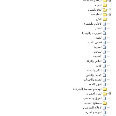
الزكاة والصدقات
الصيام
الحج والعمرة
المعاملات
النكاح
الأحكام والقضاء
الجنائز
المواريث والوصايا
الجهاد
قصص الأنبياء
السيرة
المناقب
الأطعمة
اللباس والزينة
الأدب
الذكر والدعاء
الأيمان والنذور
الحدود والجنايات
أصول الفقه
الولاية والسياسة الشرعية
الفتن العصرية
الفرق والمذاهب
مصطلح الحديث
الأعلام المعاصرين
المرأة والأسرة