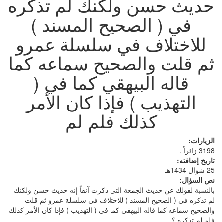
حديث حسن ولكنك لم تذكره
في ( الصحيح المسند )
للاختلاف في سلسلة عمرو
ثم قلت والصحيح سماعه كما
قاله البيهقي كما في (
التهذيب ) فإذا كان الأمر
كذلك فلم لم
الزيارات:
3198 زائراً .
تاريخ إضافته:
25 شوال 1434هـ
نص السؤال:
بالنسبة لقولك عن حديث الجمعة التي ذكرت آنفاً إنه حديث حسن ولكنك
لم تذكره في ( الصحيح المسند ) للاختلاف في سلسلة عمرو ثم قلت
والصحيح سماعه كما قاله البيهقي كما في ( التهذيب ) فإذا كان الأمر كذلك
فلم لم تذكره ؟