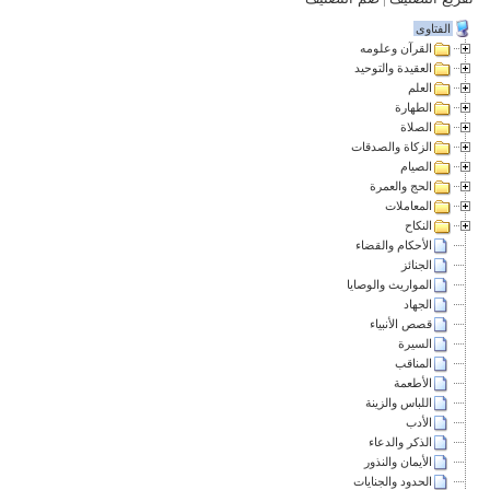
الفتاوى
القرآن وعلومه
العقيدة والتوحيد
العلم
الطهارة
الصلاة
الزكاة والصدقات
الصيام
الحج والعمرة
المعاملات
النكاح
الأحكام والقضاء
الجنائز
المواريث والوصايا
الجهاد
قصص الأنبياء
السيرة
المناقب
الأطعمة
اللباس والزينة
الأدب
الذكر والدعاء
الأيمان والنذور
الحدود والجنايات