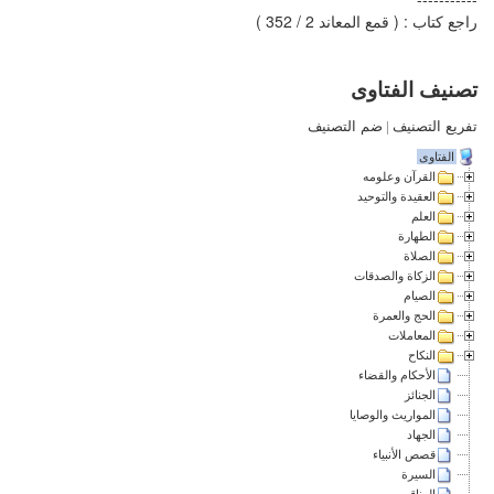
راجع كتاب : ( قمع المعاند 2 / 352 )
تصنيف الفتاوى
تفريع التصنيف
|
ضم التصنيف
الفتاوى
القرآن وعلومه
العقيدة والتوحيد
العلم
الطهارة
الصلاة
الزكاة والصدقات
الصيام
الحج والعمرة
المعاملات
النكاح
الأحكام والقضاء
الجنائز
المواريث والوصايا
الجهاد
قصص الأنبياء
السيرة
المناقب