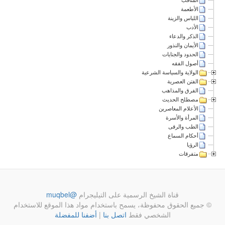
الأطعمة
اللباس والزينة
الأدب
الذكر والدعاء
الأيمان والنذور
الحدود والجنايات
أصول الفقه
الولاية والسياسة الشرعية
الفتن العصرية
الفرق والمذاهب
مصطلح الحديث
الأعلام المعاصرين
المرأة والأسرة
الطب والرقى
أحكام السماع
الرؤيا
متفرقات
قناة الشيخ الرسمية على التيليجرام
@muqbel
© جميع الحقوق محفوظة، يسمح باستخدام مواد هذا الموقع للاستخدام
الشخصي فقط
اتصل بنا
|
أضفنا للمفضلة