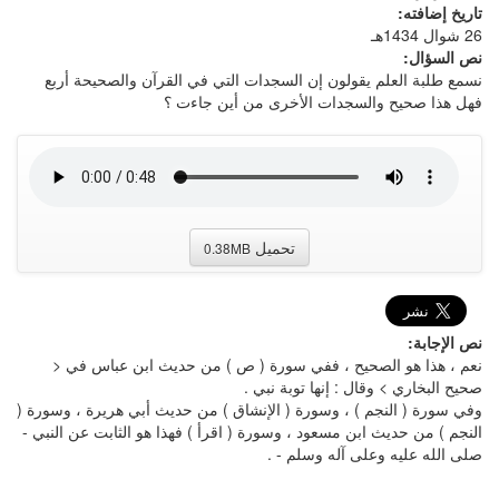
تاريخ إضافته:
26 شوال 1434هـ
نص السؤال:
نسمع طلبة العلم يقولون إن السجدات التي في القرآن والصحيحة أربع
فهل هذا صحيح والسجدات الأخرى من أين جاءت ؟
تحميل
0.38MB
نص الإجابة:
نعم ، هذا هو الصحيح ، ففي سورة ( ص ) من حديث ابن عباس في <
صحيح البخاري > وقال : إنها توبة نبي .
وفي سورة ( النجم ) ، وسورة ( الإنشاق ) من حديث أبي هريرة ، وسورة (
النجم ) من حديث ابن مسعود ، وسورة ( اقرأ ) فهذا هو الثابت عن النبي -
صلى الله عليه وعلى آله وسلم - .
-----------