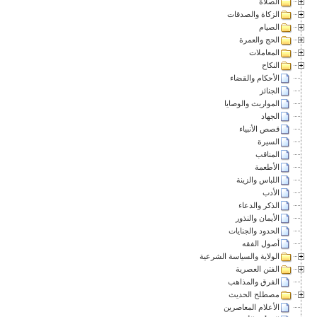
الصلاة
الزكاة والصدقات
الصيام
الحج والعمرة
المعاملات
النكاح
الأحكام والقضاء
الجنائز
المواريث والوصايا
الجهاد
قصص الأنبياء
السيرة
المناقب
الأطعمة
اللباس والزينة
الأدب
الذكر والدعاء
الأيمان والنذور
الحدود والجنايات
أصول الفقه
الولاية والسياسة الشرعية
الفتن العصرية
الفرق والمذاهب
مصطلح الحديث
الأعلام المعاصرين