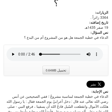
؟
الزيارات:
3364 زائراً .
تاريخ إضافته:
19 صفر 1435هـ
نص السؤال:
الدعاء في خطبة الجمعة هل هو من المشروع أم من البدع ؟
تحميل
0.64MB
نص الإجابة:
الدعاء في خطبة الجمعة لمناسبة مشروعٌ ؛ ففي الصحيحين عن أنس
رضي الله تعالى عنه قال : دخل أعرابيٌ يوم الجمعة فقال : يا رسول الله
هلكت الأموال وانقطعت السُبل فادعُ الله أن يسقينا ، فرفع النبي - صلى
الله عليه وعلى آله وسلم - يديه ودعا ، فأنشأ الله سحابة وأمطرت ، وفي