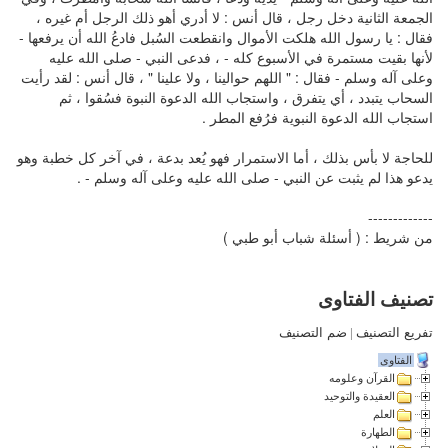
الجمعة الثانية دخل رجل ، قال أنس : لا أدري أهو ذلك الرجل أم غيره ،
فقال : يا رسول الله هلكت الأموال وانقطعت السُبل فادعُ الله أن يرفعها -
لأنها بقيت مستمرة في الأسبوع كله - ، فدعى النبي - صلى الله عليه
وعلى آله وسلم - فقال : " اللهم حوالينا ، ولا علينا " ، قال أنس : لقد رأيت
السحاب يتبدد ، أي يتفرق ، واستجاب الله الدعوة النبوة فسُقوا ، ثم
استجاب الله الدعوة النبوية فرُفع المطر .
للحاجة لا بأس بذلك ، أما الاستمرار فهو يُعد بدعة ، في آخر كل خطبة وهو
يدعو هذا لم يثبت عن النبي - صلى الله عليه وعلى آله وسلم - .
-------------
من شريط : ( أسئلة شباب أبو طبي )
تصنيف الفتاوى
تفريع التصنيف
|
ضم التصنيف
الفتاوى
القرآن وعلومه
العقيدة والتوحيد
العلم
الطهارة