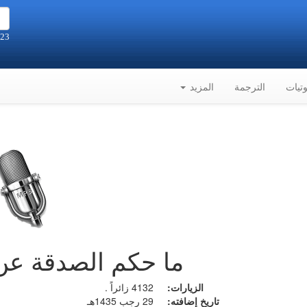
23 صفر 1448هـ الموافق 6-8-2026م
تيات
الترجمة
المزيد
ما حكم الصدقة عن
الزيارات:
4132 زائراً .
تاريخ إضافته:
29 رجب 1435هـ