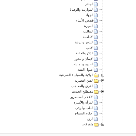
الجنائز
المواريث والوصايا
الجهاد
قصص الأنبياء
السيرة
المناقب
الأطعمة
اللباس والزينة
الأدب
الذكر والدعاء
الأيمان والنذور
الحدود والجنايات
أصول الفقه
الولاية والسياسة الشرعية
الفتن العصرية
الفرق والمذاهب
مصطلح الحديث
الأعلام المعاصرين
المرأة والأسرة
الطب والرقى
أحكام السماع
الرؤيا
متفرقات