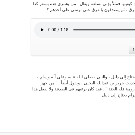
يفيتها فمثلاً يؤتى بسلعة ويقال : من يشتري هذه بسعر كذا
لفرق ، ثم يتصدقون بالفرق حتى ترسي على أحدهم ؟
1
تاج إلى دليل ، والنبي - صلى الله عليه وعلى آله وسلم -
ث جرير بن عبدالله البجلي ، ويقول أيضاً : " من جهز
مة فله الجنة " ، فقد كان يرغبهم في الصدقة ولا يفعل هذا
ام يحتاج إلى دليل .