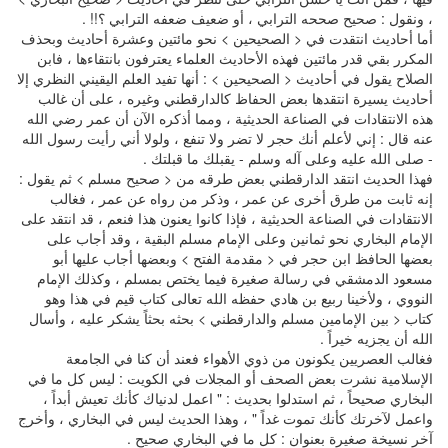
، ونقول : صحيح صححه الترابي ، أو ضعيف ضعفه الترابي ؟!! .
أما أحاديث انتقدت في < الصحيحين > نحو مائتين وعشرة أحاديث وبحذف
المكرر بقي قدر مائتين فهذه الأحاديث العلماء يعترفون بانتقاءها ، فابن
الصلاح يقول في أحاديث < الصحيحين > : أنها تفيد العلم اليقيني النظري إلا
أحاديث يسيرة انتقدها بعض الحفاظ كالدارقطني وغيره ، على أن غالب
هذه الانتقادات في الصناعة الحديثية ، ومما أذكره الآن أن عمر رضي الله
عنه قال : إني لأعلم أنك حجر لا تضر ولا تنفع ، ولولا أني رأيت رسول الله
- صلى الله عليه وعلى آله وسلم - يقبلك ما قبلتك .
فهذا الحديث انتقد الدارقطني بعض طرقه من < صحيح مسلم > ثم يقول :
إنه ثابت من طرق أخرى عن عمر ، وذكر من رواه عن عمر ، فغالب
الانتقادات في الصناعة الحديثية ، فإذا كانوا يعنون هذا فنعم ، قد انتقد على
الإمام البخاري نحو ثمانين وعلى الإمام مسلم البقية ، وقد أجاب على
بعضها الحافظ ابن حجر في < مقدمة الفتح > وبعضها أجاب عليها أبو
مسعود الدمشقي في رسالة صغيرة فيما يختص بمسلم ، وكذلك الإمام
النووي ، ولأخينا ربيع بن هادي حفظه الله تعالى كتاب قيم في هذا وهو
كتاب < بين الإمامين مسلم والدارقطني > بحثه بحثاً يشكر عليه ، وأسال
الله أن يجزيه خيراً .
فغالب العصريين يكونون من ذوي الأهواء فعند أن كنا في الجامعة
الإسلامية نشرت بعض الصحف أو المجلات في الكويت : ليس كل ما في
البخاري صحيحاً ، ثم استدلوا بحديث : " اعمل لدنياك كأنك تعيش أبداً ،
واعمل لآخرتك كأنك تموت غداً " ، وهذا الحديث ليس في البخاري ، وأخرج
آخر نسيخة صغيرة بعنوان : كل ما في البخاري صحيح .