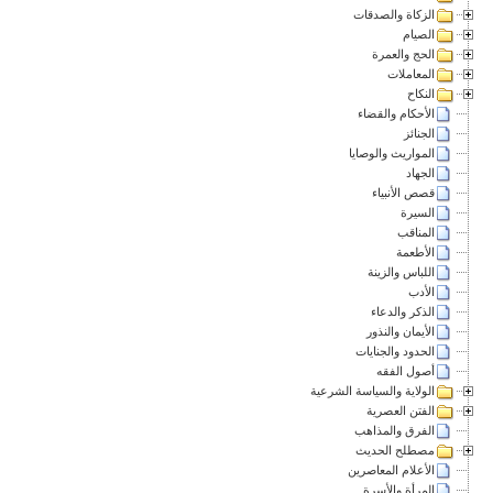
الزكاة والصدقات
الصيام
الحج والعمرة
المعاملات
النكاح
الأحكام والقضاء
الجنائز
المواريث والوصايا
الجهاد
قصص الأنبياء
السيرة
المناقب
الأطعمة
اللباس والزينة
الأدب
الذكر والدعاء
الأيمان والنذور
الحدود والجنايات
أصول الفقه
الولاية والسياسة الشرعية
الفتن العصرية
الفرق والمذاهب
مصطلح الحديث
الأعلام المعاصرين
المرأة والأسرة