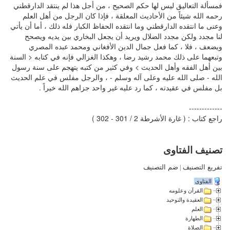
فمسألة التعاليق ليس لها حكم الصحيح ، من أجل هذا لم ينتقد الدارقطني
رحمه الله شيئاً من الأحاديث المعلقة ، فإذا كان الرجل من أهل العلم
وعنى ما انتقده الدارقطني وما انتقده الحفاظ الكبار فله ذلك ، أما أن يأتي
لنا مجدد ولكن مجدد الضلال ويريد أن يجعل البخاري بين يديه ويصحح
ويضعف ، فلا ، كما فعل جمال الدين الأفغاني ومحمد عبده المصري
وتبعهما على ذلك محمد رشيد رضا ، وهكذا الغزالي فإنه في كتابه < السنة
بين أهل الفقه وأهل الحديث > وفي كثير من كتبه يتهجم على سنة رسول
الله - صلى الله عليه وعلى آله وسلم - ، والرجل مفلس في علم الحديث
بل مفلس في عقيدته ، كما رد عليه غير واحد جزاهم الله خيراً .
-------------
راجع كتاب : ( غارة الأشرطة 2 / 301 - 302 )
تصنيف الفتاوى
تفريع التصنيف
|
ضم التصنيف
الفتاوى
القرآن وعلومه
العقيدة والتوحيد
العلم
الطهارة
الصلاة