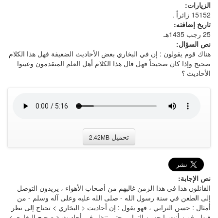
الزيارات:
15152 زائراً .
تاريخ إضافته:
25 رجب 1435هـ
نص السؤال:
هناك قوم يقولون : إن في البخاري بعض الأحاديث الضعيفة فهل هذا الكلام
صحيح وإذا كان صحيحاً فهل قال هذا الكلام أهل العلم المتقدمون وعينوا
الأحاديث ؟
تحميل
2.42MB
نص الإجابة:
القائلون هذا في هذا الزمن غالبهم من أصحاب الأهواء ، يريدون التوصل
إلى الطعن في سنة رسول الله - صلى الله عليه وعلى آله وسلم - من
أمثال : حسن الترابي ، فهو يقول : إن أحاديث < البخاري > تحتاج إلى نظر
فيها ، فمن أنت يا حسن الترابي حتى تنظر في أحاديث < صحيح البخاري >