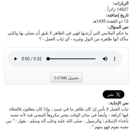
الزيارات:
14627 زائراً .
تاريخ إضافته:
12 ذو القعدة 1435هـ
نص السؤال:
ما حكم الملابس التي أرتديها فهي في الظاهر لا تليق أن يصلى بها ولكني
متأكد أنها طاهرة من البول وغيره - أي ثياب العمل - ؟
تحميل
0.07MB
نص الإجابة:
ثياب العمل لا بأس إن كان طاهر ما في شيئ ، وإذا كان بنطلون فالصلاة
فيها كراهة ، وأيضاً في سائر الوقت يعتبر مكروهاً المشي فيه لأنه تشبه
بأعداء الإسلام ؛ والرسول - صلى الله عليه وعلى آله وسلم - يقول : " من
تشبه بقوم فهو منهم " .