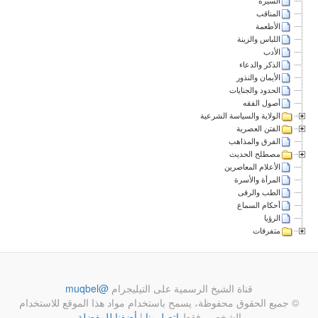
السيرة
المناقب
الأطعمة
اللباس والزينة
الأدب
الذكر والدعاء
الأيمان والنذور
الحدود والجنايات
أصول الفقه
الولاية والسياسة الشرعية
الفتن العصرية
الفرق والمذاهب
مصطلح الحديث
الأعلام المعاصرين
المرأة والأسرة
الطب والرقى
أحكام السماع
الرؤيا
متفرقات
قناة الشيخ الرسمية على التيليجرام
@muqbel
© جميع الحقوق محفوظة، يسمح باستخدام مواد هذا الموقع للاستخدام
الشخصي فقط
اتصل بنا
|
أضفنا للمفضلة