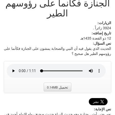
الجنازة فكأنما على رؤوسهم
الطير
الزيارات:
3924 زائراً .
تاريخ إضافته:
12 ذو القعدة 1435هـ
نص السؤال:
الحديث الذي يقول فيه أن النبي والصحابة يمشون على الجنازة فكأنما على
رؤوسهم الطير هل صحيح ؟
تحميل
0.14MB
نص الإجابة:
نعم يعني أوتي بجنازة وهو حديث البراء حديث صحيح رواه الإمام أحمد في