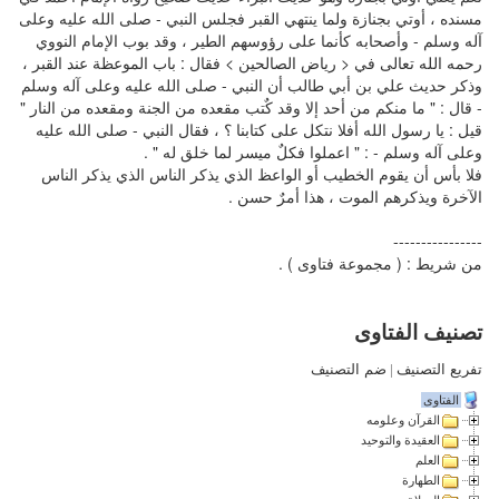
مسنده ، أوتي بجنازة ولما ينتهي القبر فجلس النبي - صلى الله عليه وعلى
آله وسلم - وأصحابه كأنما على رؤوسهم الطير ، وقد بوب الإمام النووي
رحمه الله تعالى في < رياض الصالحين > فقال : باب الموعظة عند القبر ،
وذكر حديث علي بن أبي طالب أن النبي - صلى الله عليه وعلى آله وسلم
- قال : " ما منكم من أحد إلا وقد كٌتب مقعده من الجنة ومقعده من النار "
قيل : يا رسول الله أفلا نتكل على كتابنا ؟ ، فقال النبي - صلى الله عليه
وعلى آله وسلم - : " اعملوا فكلٌ ميسر لما خلق له " .
فلا بأس أن يقوم الخطيب أو الواعظ الذي يذكر الناس الذي يذكر الناس
الآخرة ويذكرهم الموت ، هذا أمرٌ حسن .
----------------
من شريط : ( مجموعة فتاوى ) .
تصنيف الفتاوى
تفريع التصنيف
|
ضم التصنيف
الفتاوى
القرآن وعلومه
العقيدة والتوحيد
العلم
الطهارة