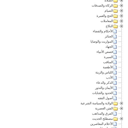
الصلاة
الزكاة والصدقات
الصيام
الحج والعمرة
المعاملات
النكاح
الأحكام والقضاء
الجنائز
المواريث والوصايا
الجهاد
قصص الأنبياء
السيرة
المناقب
الأطعمة
اللباس والزينة
الأدب
الذكر والدعاء
الأيمان والنذور
الحدود والجنايات
أصول الفقه
الولاية والسياسة الشرعية
الفتن العصرية
الفرق والمذاهب
مصطلح الحديث
الأعلام المعاصرين