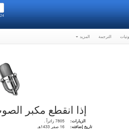
24 صفر 1448هـ الموافق 7-8-2026م
تيات
الترجمة
المزيد
إذا انقطع مكبر الصو
الزيارات:
7805 زائراً .
تاريخ إضافته:
16 صفر 1433هـ