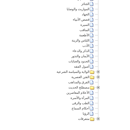
الجنائز
المواريث والوصايا
الجهاد
قصص الأنبياء
السيرة
المناقب
الأطعمة
اللباس والزينة
الأدب
الذكر والدعاء
الأيمان والنذور
الحدود والجنايات
أصول الفقه
الولاية والسياسة الشرعية
الفتن العصرية
الفرق والمذاهب
مصطلح الحديث
الأعلام المعاصرين
المرأة والأسرة
الطب والرقى
أحكام السماع
الرؤيا
متفرقات