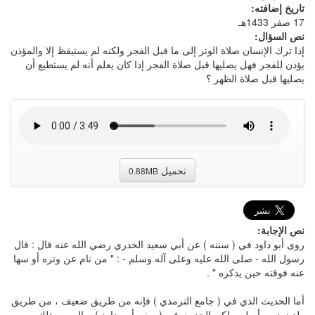
تاريخ إضافته:
17 صفر 1433هـ
نص السؤال:
إذا ترك الإنسان صلاة الوتر إلى ما قبل الفجر ولكنه لم يستيقظ إلا والمؤذن
يؤذن للفجر فهل يصليها قبل صلاة الفجر إذا كان يعلم أنه لم يستطيع أن
يصليها قبل صلاة الظهر ؟
تحميل
0.88MB
نص الإجابة:
روى أبو داود في ( سننه ) عن أبي سعيد الخدري رضي الله عنه قال : قال
رسول الله - صلى الله عليه وعلى آله وسلم - : " من نام عن وتره أو سها
عنه فوقته حين يذكره " .
أما الحديث الذي في ( جامع الترمذي ) فإنه من طريق ضعيف ، من طريق
ولد زيد بن أسلم ، لكن الحديث في ( سنن أبي داود ) سالم من ذلك