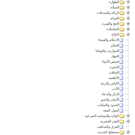
الطهارة
الصلاة
الزكاة والصدقات
الصيام
الحج والعمرة
المعاملات
النكاح
الأحكام والقضاء
الجنائز
المواريث والوصايا
الجهاد
قصص الأنبياء
السيرة
المناقب
الأطعمة
اللباس والزينة
الأدب
الذكر والدعاء
الأيمان والنذور
الحدود والجنايات
أصول الفقه
الولاية والسياسة الشرعية
الفتن العصرية
الفرق والمذاهب
مصطلح الحديث