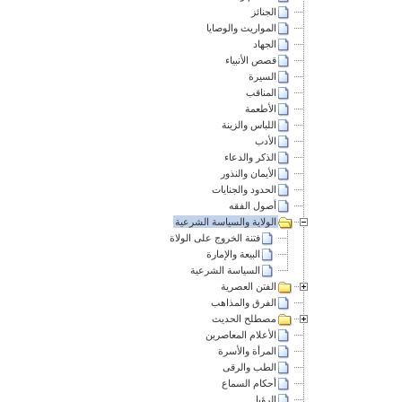
الجنائز
المواريث والوصايا
الجهاد
قصص الأنبياء
السيرة
المناقب
الأطعمة
اللباس والزينة
الأدب
الذكر والدعاء
الأيمان والنذور
الحدود والجنايات
أصول الفقه
الولاية والسياسة الشرعية
فتنة الخروج على الولاة
البيعة والإمارة
السياسة الشرعية
الفتن العصرية
الفرق والمذاهب
مصطلح الحديث
الأعلام المعاصرين
المرأة والأسرة
الطب والرقى
أحكام السماع
الرؤيا