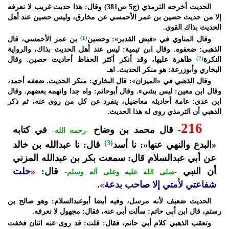
الحديث أخرجه الترمذي (ج5 ص381) وقال: هذا حديث غريب لا نعرفه
إلا من حديث حصين بن عمر الأحمسي عن مخارق، وليس حصين عند أهل
الحديث بذاك القوي.
وقال المناوي في «فيض القدير»: وحصين
(1)
بن عمر الأحمسي، قال
الذهبي: ضعفوه. وقال ابن تيمية: ليس عند أهل الحديث بذاك، والرواية
النكرة
(2)
ظاهرة عليها، وقد أنكر أكثر الحفاظ أحاديث حصين. وقال
البخاري وأبوزرعة: هو منكر الحديث. اهـ
وقال الذهبي في «الميزان»: قال البخاري: منكر الحديث. ضعفه أحمد،
وقال ابن معين: ليس بشيء. وقال أبوحاتم: واه جدا واتهمه بعضهم. وقال
ابن عدي: عامة أحاديثه معاضيل، ينفرد عن كل من روى عنه، ثم ذكر
الذهبي أن الترمذي روى له هذا الحديث.
216
- قال محمد بن وضاح
في كتابه
-رحمه الله-
(3)
«البدع والنهي عنها»: نا أسد
قال: نا عبدالله بن خالد
عن أبي عبدالسلام قال: سمعت بكر بن عبدالله المزني
أن النبي
قال:
«
حلت
-صلى الله عليه وعلى آله وسلم-
شفاعتي لأمتي إلا صاحب بدعة
»
.
الحديث ضعيف لأنه مرسل، وفيه أيضا أبوعبدالسلام: وهو صالح بن
رستم، قال ابن أبي حاتم: سألت أبي عنه، فقال: مجهول لا نعرفه.
وتعقب الذهبي كلام أبي حاتم، فقال: قلت: قد روى عنه اثنان فخفت