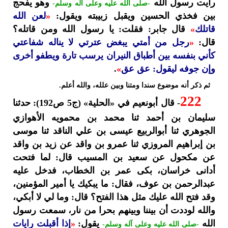
رأيت رسول الله
وهو يفحج
-صلى الله عليه وعلى آله وسلم-
بين فخذي الحسين ويقبل زبيبته ويقول:
«
لعن الله
قاتلك
»
قال جابر: فقلت: يا رسول الله ومن قاتله؟
قال:
«
رجل من أمتي يبغض عترتي لا يناله شفاعتي
كأني بنفسه بين أطباق النيران يرسب تارة ويطفو أخرى
وإن جوفه ليقول: عق عق
»
.
ثم ذكر أنه موضوع سندا ومتنا وبين علله، والله أعلم.
222
- قال أبونعيم في «الحلية» (ج5 ص192): حدثنا
سليمان بن أحمد ثنا محمد بن محمويه الأهوازي
الجوهري ثنا أبوالربيع عيسى بن علي الناقد ثنا موسى
بن إبراهيم المروزي ثنا عمرو بن واقد عن زيد بن واقد
عن مكحول عن سعيد بن المسيب قال: لما فتحت
أدانى خراسان، بكى عمر بن الخطاب، فدخل عليه
عبدالرحمن بن عوف، فقال: ما يبكيك يا أمير المؤمنين،
وقد فتح الله عليك مثل هذا الفتح؟ قال: وما لي لا أبكي،
والله لوددت أن بيننا وبينهم بحرا من نار، سمعت رسول
الله
يقول:
«
إذا أقبلت رايات
-صلى الله عليه وعلى آله وسلم-