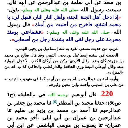
بن سعد عن أبي سلمة بن عبدالرحمن عن أبيه قال:
سمعت رسول الله
يقول:
-صلى الله عليه وعلى آله وسلم-
«
إذا دخل أهل الجنة الجنة، وأهل النار النار، فقيل لي: يا
محمد اشفع، فاخرج من أحببت من أمتك
»
قال رسول
الله
:
«
فشفاعتي يومئذ
-صلى الله عليه وعلى آله وسلم-
محرمة على رجل لقي الله بشتمة رجل من أصحابي
»
.
غريب من حديث مسعر، تفرد به عنه إسماعيل بن يحيى التيمي.
الحديث في سنده إسماعيل بن يحيى التيمي وقد قال صالح بن محمد
بن جزرة: كان يضع. وقال الأزدي: ركن من أركان الكذب، لا تحل الرواية
عنه. وقال أبوعلي النيسابوري الحافظ والدارقطني والحاكم: كذاب. اهـ من
«الميزان».
وأبوسلمة بن عبدالرحمن لم يسمع من أبيه، كما في «تهذيب التهذيب»
عن علي بن المديني وأحمد وابن معين وغيرهم.
220
- قال أبونعيم
في «الحلية» (ج1
-رحمه الله-
(6)
ص86): حدثنا محمد بن المظفر
ثنا محمد بن جعفر بن
عبدالرحيم ثنا أحمد بن محمد بن يزيد بن سليم ثنا
عبدالرحمن بن عمران بن أبي ليلى -أخو محمد بن
عمران- ثنا يعقوب بن موسى الهاشمي عن ابن أبي