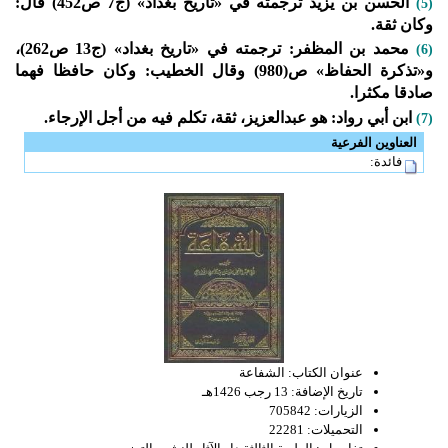
الحسن بن يزيد ترجمته في «تاريخ بغداد» (ج7 ص452) قال:
(5)
وكان ثقة.
محمد بن المظفر: ترجمته في «تاريخ بغداد» (ج13 ص262)،
(6)
و«تذكرة الحفاظ» ص(980) وقال الخطيب: وكان حافظا فهما
صادقا مكثرا.
ابن أبي رواد: هو عبدالعزيز، ثقة، تكلم فيه من أجل الإرجاء.
(7)
العناوين الفرعية
فائدة:
عنوان الكتاب:
الشفاعة
تاريخ الإضافة:
13 رجب 1426هـ
الزيارات:
705842
التحميلات:
22281