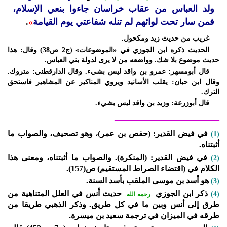
ولد العباس من عقاب خراسان جاءوا بنعي الإسلام،
فمن سار تحت لوائهم لم تنله شفاعتي يوم القيامة
»
.
غريب من حديث زيد ومكحول.
الحديث ذكره ابن الجوزي في «الموضوعات» (ج2 ص38) وقال: هذا
حديث موضوع بلا شك. وواضعه من لا يرى لدولة بني العباس.
قال أبومسهر: عمرو بن واقد ليس بشيء. وقال الدارقطني: متروك.
وقال ابن حبان: يقلب الأسانيد ويروي المناكير عن المشاهير فاستحق
الترك.
قال أبوزرعة: وزيد بن واقد ليس بشيء.
_______________________
في فيض القدير: (حفص بن عمر)، وهو تصحيف، والصواب ما
(1)
أثبتناه.
في فيض القدير: (المنكرة). والصواب ما أثبتناه، ومعنى هذا
(2)
الكلام في (اقتضاء الصراط المستقيم) ص(157).
هو أسد بن موسى الملقب بأسد السنة.
(3)
ذكر ابن الجوزي
حديث أنس في العلل المتناهية من
(4)
-رحمه الله-
طرق إلى أنس وبين ما في كل طريق. وذكر الذهبي طريقا من
طرقه في الميزان في ترجمة سعيد بن ميسرة.