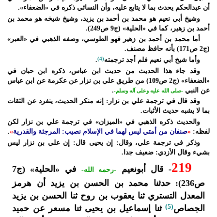
أن عبدالحكم يحدث بما لا يتابع عليه، وأن النسائي ذكره في «الضعفاء».
وشيخ أبي نعيم هو محمد بن أحمد بن يزيد، وشيخ شيخه هو محمد بن
أحمد بن زهير، كما في «الحلية» (ج9 ص249).
أما محمد بن أحمد بن زهير فهو الطوسي، وصفه الذهبي في «العبر»
(ج2 ص171) بأنه حافظ مصنف.
وأما شيخ أبي نعيم فلم أجد ترجمته
(4)
.
وقد جاء هذا الحديث من حديث ابن عباس، ذكره ابن حبان في
«الضعفاء» (ج2 ص109) من طريق علي بن نزار عن عكرمة عن ابن عباس
عن النبي
.
-صلى الله عليه وعلى آله وسلم-
وقد قال في ترجمة علي بن نزار: إنه منكر الحديث، ينفرد عن الثقات
بما لا يشبه حديث الأثبات.
والحديث ذكره الذهبي في «الميزان» في ترجمة علي بن نزار لكن
لفظه:
«
صنفان من أمتي ليس لهما في الإسلام نصيب: المرجئة والقدرية
»
.
وذكر في ترجمة علي، وقال: إن يحيى قال: إن علي بن نزار ليس
بشيء وقال الأزدي: ضعيف جدا.
219
- قال أبونعيم
في «الحلية» (ج7
-رحمه الله-
ص236): حدثنا محمد بن الحسن بن يزيد أن هرمز
المعدل التستري ثنا يعقوب بن روح ثنا الحسن بن يزيد
(5)
الجصاص
ثنا إسماعيل بن يحيى ثنا مسعر عن حميد