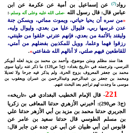
(7)
رواد
عن إسماعيل بن أمية عن عكرمة عن ابن
عباس قال: قال رسول الله
:
-صلى الله عليه وعلى آله وسلم-
«
من سره أن يحيا حياتي، ويموت مماتي، ويسكن جنة
عدن غرسها ربي، فليوال عليا من بعدي، وليوال وليه،
وليقتد بالأئمة من بعدي، فإنهم عترتي خلقوا من طينتي،
رزقوا فهما وعلما، وويل للمكذبين بفضلهم من أمتي،
للقاطعين فيهم صلتي، لا أنالهم الله شفاعتي
»
.
هذا سند مظلم ومتن موضوع، وأحمد بن محمد بن يزيد لعله أبوبكر
النرسي، وترجمته في «تاريخ بغداد» (ج5 ص120) ما ذكر عنه راويا سوى
محمد بن جعفر المعروف بزوج الحرة، ولم يذكر فيه جرحا ولا تعديلا
ومحمد بن جعفر بن عبدالرحيم وعبدالرحمن بن عمران ويعقوب بن
موسى ما وجدت لهم تراجم بعد البحث عنهم.
221
- قال الإمام الخطيب البغدادي في «تاريخه»
(ج3 ص290): أخبرني الأزهري حدثنا المعافى بن زكريا
الجريري حدثنا محمد بن مزيد بن أبي الأزهر حدثنا علي
بن مسلم الطوسي قال حدثنا سعيد بن عامر عن
قابوس ابن أبي ظبيان عن أبي عن جده عن جابر قال: