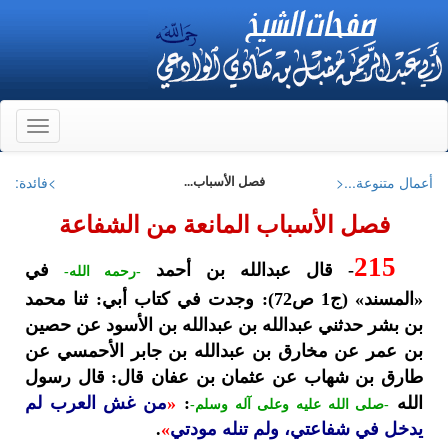
Toggle
gation
أعمال متنوعة...<
>فائدة:
فصل الأسباب...
فصل الأسباب المانعة من الشفاعة
215
- قال عبدالله بن أحمد
في
-رحمه الله-
«المسند» (ج1 ص72): وجدت في كتاب أبي: ثنا محمد
بن بشر حدثني عبدالله بن عبدالله بن الأسود عن حصين
بن عمر عن مخارق بن عبدالله بن جابر الأحمسي عن
طارق بن شهاب عن عثمان بن عفان قال: قال رسول
الله
:
«
من غش العرب لم
-صلى الله عليه وعلى آله وسلم-
يدخل في شفاعتي، ولم تنله مودتي
»
.