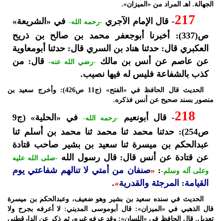
الجهالة. اهـ المراد من «الميزان».
217
- قال الإمام الآجري
في «الشريعة»
-رحمه الله-
ص(337): أخبرنا أبوجعفر محمد بن صالح بن ذريح
العكبري قال: حدثنا هناد بن السري قال: حدثنا أبومعاوية
عن عاصم عن أنس بن مالك
قال: من
-رضي الله عنه-
كذب بالشفاعة فليس له فيها نصيب.
الحديث قال الحافظ في «الفتح» (ج11 ص426): وأخرج سعيد بن
منصور بسند صحيح عن أنس فذكره.
218
- قال أبونعيم
في «الحلية» (ج9
-رحمه الله-
ص254): حدثنا محمد ثنا محمد ثنا محمد بن أسلم ثنا
عبدالحكم بن ميسرة ثنا سعيد بن بشير صاحب قتادة
عن قتادة عن أنس قال: قال رسول الله
-صلى الله عليه
:
«
صنفان من أمتي لا تنالهم شفاعتي يوم
وعلى آله وسلم-
القيامة: المرجئة والقدرية
»
.
الحديث في سنده سعيد بن بشير وهو ضعيف، وعبدالحكم بن ميسرة
قال الذهبي في «الميزان»: قال أبوموسى المديني: لا أعرفه بجرح ولا
تعديل. قال الحافظ في «اللسان»: وقد عرفه غيره، ثم ذكر عن الدارقطني