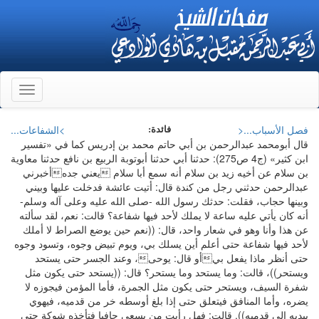
Toggle
gation
فصل الأسباب...<
>الشفاعات...
فائدة:
قال أبومحمد عبدالرحمن بن أبي حاتم محمد بن إدريس كما في «تفسير
ابن كثير» (ج4 ص275): حدثنا أبي حدثنا أبوتوبة الربيع بن نافع حدثنا معاوية
بن سلام عن أخيه زيد بن سلام أنه سمع أبا سلام يعني جدهأخبرني
عبدالرحمن حدثني رجل من كندة قال: أتيت عائشة فدخلت عليها وبيني
وبينها حجاب، فقلت: حدثك رسول الله -صلى الله عليه وعلى آله وسلم-
أنه كان يأتي عليه ساعة لا يملك لأحد فيها شفاعة؟ قالت: نعم، لقد سألته
عن هذا وأنا وهو في شعار واحد، قال: ((نعم حين يوضع الصراط لا أملك
لأحد فيها شفاعة حتى أعلم أين يسلك بي، ويوم تبيض وجوه، وتسود وجوه
حتى أنظر ماذا يفعل بيأو قال: يوحى، وعند الجسر حتى يستحد
ويستحر))، قالت: وما يستحد وما يستحر؟ قال: ((يستحد حتى يكون مثل
شفرة السيف، ويستحر حتى يكون مثل الجمرة، فأما المؤمن فيجوزه لا
يضره، وأما المنافق فيتعلق حتى إذا بلغ أوسطه خر من قدميه، فيهوي
بيديه إلى قدميه)). قالت: فهل رأيت من يسعى حافيا فتأخذه شوكة حتى