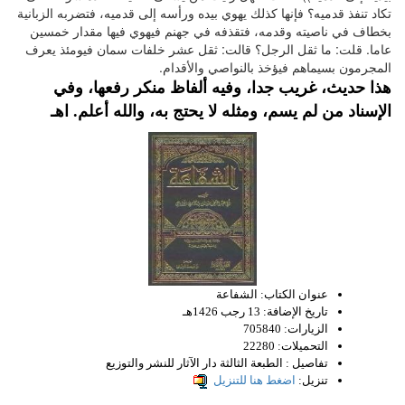
تكاد تنفذ قدميه؟ فإنها كذلك يهوي بيده ورأسه إلى قدميه، فتضربه الزبانية
بخطاف في ناصيته وقدمه، فتقذفه في جهنم فيهوي فيها مقدار خمسين
عاما. قلت: ما ثقل الرجل؟ قالت: ثقل عشر خلفات سمان فيومئذ يعرف
المجرمون بسيماهم فيؤخذ بالنواصي والأقدام.
هذا حديث، غريب جدا، وفيه ألفاظ منكر رفعها، وفي
الإسناد من لم يسم، ومثله لا يحتج به، والله أعلم. اهـ
عنوان الكتاب:
الشفاعة
تاريخ الإضافة:
13 رجب 1426هـ
الزيارات:
705840
التحميلات:
22280
تفاصيل :
الطبعة الثالثة دار الآثار للنشر والتوزيع
تنزيل:
اضغط هنا للتنزيل