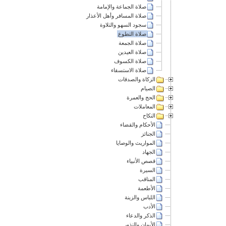
صلاة الجماعة والإمامة
صلاة المسافر وأهل الأعذار
سجود السهو والتلاوة
صلاة التطوع
صلاة الجمعة
صلاة العيدين
صلاة الكسوف
صلاة الاستسقاء
الزكاة والصدقات
الصيام
الحج والعمرة
المعاملات
النكاح
الأحكام والقضاء
الجنائز
المواريث والوصايا
الجهاد
قصص الأنبياء
السيرة
المناقب
الأطعمة
اللباس والزينة
الأدب
الذكر والدعاء
الأيمان والنذور