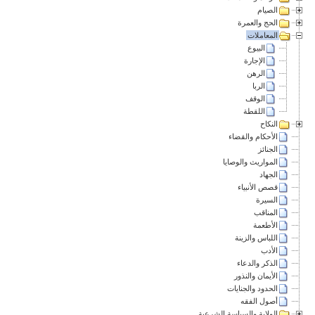
الصيام
الحج والعمرة
المعاملات
البيوع
الإجارة
الرهن
الربا
الوقف
اللقطة
النكاح
الأحكام والقضاء
الجنائز
المواريث والوصايا
الجهاد
قصص الأنبياء
السيرة
المناقب
الأطعمة
اللباس والزينة
الأدب
الذكر والدعاء
الأيمان والنذور
الحدود والجنايات
أصول الفقه
الولاية والسياسة الشرعية