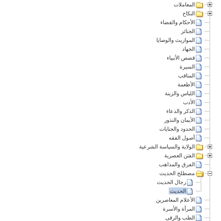
المعاملات
النكاح
الأحكام والقضاء
الجنائز
المواريث والوصايا
الجهاد
قصص الأنبياء
السيرة
المناقب
الأطعمة
اللباس والزينة
الأدب
الذكر والدعاء
الأيمان والنذور
الحدود والجنايات
أصول الفقه
الولاية والسياسة الشرعية
الفتن العصرية
الفرق والمذاهب
مصطلح الحديث
رجال الحديث
الحديث
الأعلام المعاصرين
المرأة والأسرة
الطب والرقى