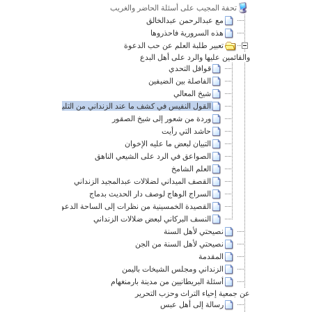
تحفة المجيب على أسئلة الحاضر والغريب
مع عبدالرحمن عبدالخالق
هذه السرورية فاحذروها
تعبير طلبة العلم عن حب الدعوة
والقائمين عليها والرد على أهل البدع
قوافل التحدي
الفاصلة بين الضيفين
شيخ المعالي
القول النفيس في كشف ما عند الزنداني من التلبيس
وردة من شعور إلى شيخ الصقور
حاشد التي رأيت
التبيان لبعض ما عليه الإخوان
الصواعق في الرد على الشيعي الناهق
العلم الشامخ
القصف الميداني لضلالات عبدالمجيد الزنداني
السراج الوهاج لوصف دار الحديث بدماج
القصيدة الخمسينية من نظرات إلى الساحة الدعوية
النسف البركاني لبعض ضلالات الزنداني
نصيحتي لأهل السنة
نصيحتي لأهل السنة من الجن
المقدمة
الزنداني ومجلس الشيخات باليمن
أسئلة البريطانيين من مدينة بارمنغهام
عن جمعية إحياء التراث وحزب التحرير
رسالة إلى أهل عبس