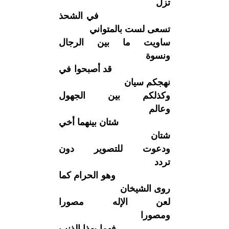
تزل
في الشحذ
تسعى لست بالمتواني
ساويت ما بين الرجال
ونسوة
قد أصبحوا في
نهجكم سيان
وكذلكم بين الجهول
وعالم
شتان بينهما أخي
شتان
ودعوت للتصوير دون
تردد
وهو الحرام كما
روى الشيخان
لعن الإله مصورا
ومصورا
فهما بهذا الذنب