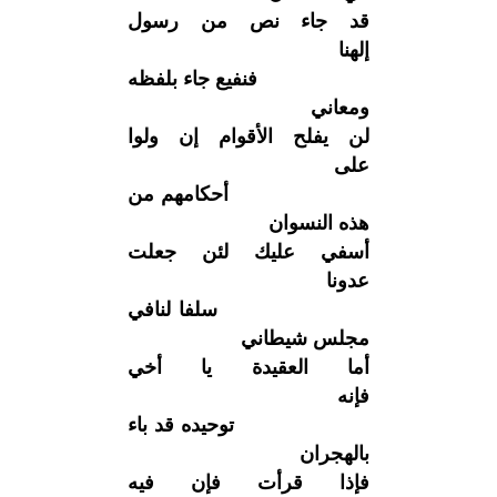
قد جاء نص من رسول
إلهنا
فنفيع جاء بلفظه
ومعاني
لن يفلح الأقوام إن ولوا
على
أحكامهم من
هذه النسوان
أسفي عليك لئن جعلت
عدونا
سلفا لنافي
مجلس شيطاني
أما العقيدة يا أخي
فإنه
توحيده قد باء
بالهجران
فإذا قرأت فإن فيه