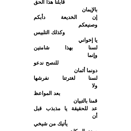
قابلنا هذا الحق
بالإيمان
إن الخديعة دأبكم
وصنيعكم
وكذلك التلبيس
يا إخواني
لسنا بهذا شامتين
وإنما
للنصح ندعو
دونما أثمان
لسنا لغترتنا نفرشها
ولا
بعد المواعظ
قمنا بالتبيان
عد للحقيقة يا مذبذب قبل
أن
يأتيك من شيخي