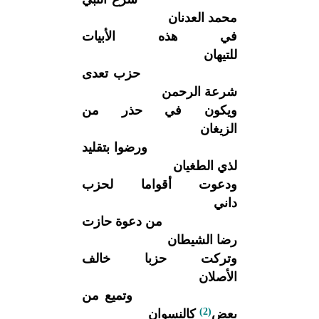
محمد العدنان
في هذه الأبيات
للتيهان
حزب تعدى
شرعة الرحمن
ويكون في حذر من
الزيغان
ورضوا بتقليد
لذي الطغيان
ودعوت أقواما لحزب
داني
من دعوة حازت
رضا الشيطان
وتركت حزبا خالف
الأصلان
وتميع من
(2)
بعض
كالنسوان