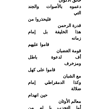
خالق الأكوان
دعموه بالأصوات والجند
التي
فليحذروا من
قدرة الرحمن
هذا الخليفة بل إمام
زمانه
قاموا عليهم
قومة الغضبان
أف لدعوة باطل
ومزخرف
قاموا على كهل
مع الشبان
وكذا الدمقراطي إمام
ضلالة
حين انهدام
معالم الأوثان
أما التحزب يا له من