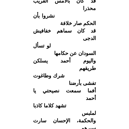
قد كان بالأمس القريب
محذرا
نشروا بأن
الحكم صار خلافة
قد كان سماهم خفافيش
الدجى
لو تسأل
السودان عن حكامها
واليوم أحمد يسلكن
طريقهم
شرك وطاغوت
تفشى بأرضنا
أفما سمعت نصيحتي يا
أحمد
تشهد كلاما كاذبا
لملبس
والحكمة، الإحسان سارت
سيرهم