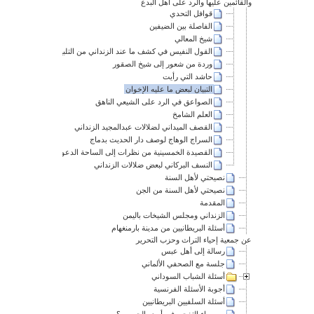
والقائمين عليها والرد على أهل البدع
قوافل التحدي
الفاصلة بين الضيفين
شيخ المعالي
القول النفيس في كشف ما عند الزنداني من التلبيس
وردة من شعور إلى شيخ الصقور
حاشد التي رأيت
التبيان لبعض ما عليه الإخوان
الصواعق في الرد على الشيعي الناهق
العلم الشامخ
القصف الميداني لضلالات عبدالمجيد الزنداني
السراج الوهاج لوصف دار الحديث بدماج
القصيدة الخمسينية من نظرات إلى الساحة الدعوية
النسف البركاني لبعض ضلالات الزنداني
نصيحتي لأهل السنة
نصيحتي لأهل السنة من الجن
المقدمة
الزنداني ومجلس الشيخات باليمن
أسئلة البريطانيين من مدينة بارمنغهام
عن جمعية إحياء التراث وحزب التحرير
رسالة إلى أهل عبس
جلسة مع الصحفي الألماني
أسئلة الشباب السوداني
أجوبة الأسئلة الفرنسية
أسئلة السلفيين البريطانيين