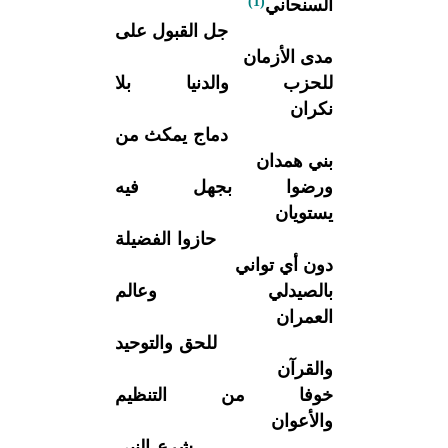
(1)
السنحاني
جل القبول على
مدى الأزمان
للحزب والدنيا بلا
نكران
دماج يمكث من
بني همدان
ورضوا بجهل فيه
يستويان
حازوا الفضيلة
دون أي تواني
بالصيدلي وعالم
العمران
للحق والتوحيد
والقرآن
خوفا من التنظيم
والأعوان
شرع النبي