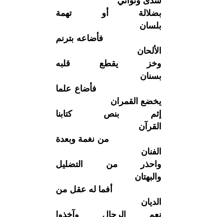
سدى وثواني
بضلالة أو تهمة
بلسان
فأضاعه بترنم
الألحان
وخز يقطع قلبه
بسنان
فأضاع علما
يخضع القمران
إثم بنص كتابنا
القرآن
من نغمة وبعدة
الفنان
واحذر من التضليل
والبهتان
أفما له عقل من
الديان
نعم الرجال وآخذوا