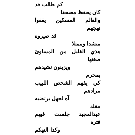
كم طالب قد
كان يحفظ مصحفا
والعالم المسكين يقفوا
نهجهم
قد صيروه
منشدا وممثلا
هذي القليل من المساوئ
صغتها
ويزينون نشيدهم
بمحرم
كي يفهم الشخص اللبيب
مرادهم
آه لجهل يرتضيه
مقلد
عبدالمجيد جلست فيهم
فترة
وكذا التهكم