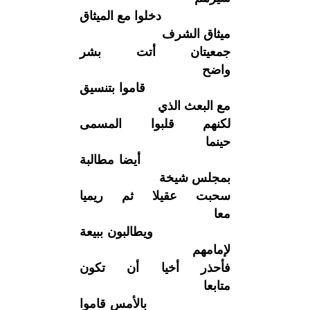
دخلوا مع الميثاق
ميثاق الشرف
جمعيتان أتت بشر
واضح
قاموا بتنسيق
مع البعث الذي
لكنهم قلبوا المسمى
حينما
أيضا مطالبة
بمجلس شيخة
سحبت عقيلا ثم ريميا
معا
ويطالبون ببيعة
لإمامهم
فأحذر أخيا أن تكون
متابعا
بالأمس قاموا