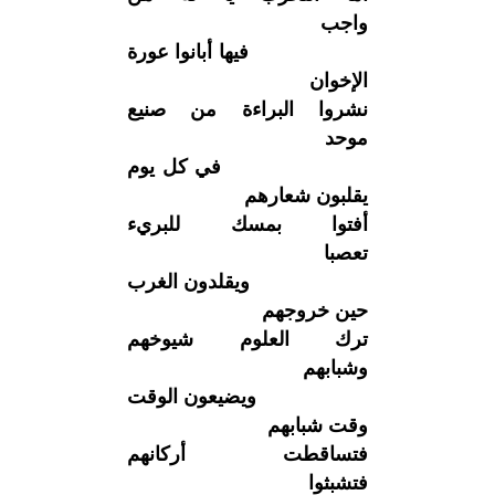
واجب
فيها أبانوا عورة
الإخوان
نشروا البراءة من صنيع
موحد
في كل يوم
يقلبون شعارهم
أفتوا بمسك للبريء
تعصبا
ويقلدون الغرب
حين خروجهم
ترك العلوم شيوخهم
وشبابهم
ويضيعون الوقت
وقت شبابهم
فتساقطت أركانهم
فتشبثوا