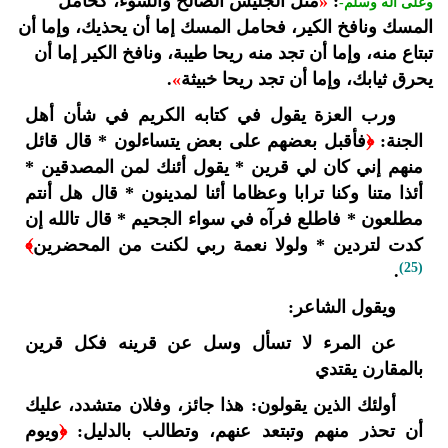
:
«
مثل الجليس الصالح والسوء، كحامل
وعلى آله وسلم-
المسك ونافخ الكير، فحامل المسك إما أن يحذيك، وإما أن
تبتاع منه، وإما أن تجد منه ريحا طيبة، ونافخ الكير إما أن
يحرق ثيابك، وإما أن تجد ريحا خبيثة
»
.
ورب العزة يقول في كتابه الكريم في شأن أهل
الجنة:
﴿
فأقبل بعضهم على بعض يتساءلون * قال قائل
منهم إني كان لي قرين * يقول أئنك لمن المصدقين *
أئذا متنا وكنا ترابا وعظاما أئنا لمدينون * قال هل أنتم
مطلعون * فاطلع فرآه في سواء الجحيم * قال تالله إن
كدت لتردين * ولولا نعمة ربي لكنت من المحضرين
﴾
(25)
.
ويقول الشاعر:
عن المرء لا تسأل وسل عن قرينه فكل قرين
بالمقارن يقتدي
أولئك الذين يقولون: هذا جائز، وفلان متشدد، عليك
أن تحذر منهم وتبتعد عنهم، وتطالب بالدليل:
﴿
ويوم