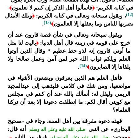
في كتابه الكريم:
﴿
فاسألوا أهل الذكر إن كنتم لا تعلمون
﴾
(12)
، ويقول سبحانه وتعالى في كتابه الكريم:
﴿
وتلك الأمثال
(13)
نضربها للناس وما يعقلها إلا العالمون
﴾
.
ويقول سبحانه وتعالى في شأن قصة قارون عند أن
خرج على قومه في زينته قال أهل الدنيا:
﴿
ياليت لنا مثل
ما أوتي قارون إنه لذو حظ عظيم * وقال الذين أوتوا
العلم ويلكم ثواب الله خير لمن آمن وعمل صالحا ولا
(14)
يلقاها إلا الصابرون
﴾
.
فأهل العلم هم الذين يعرفون ويضعون الأشياء في
مواضعها، ومن شك في كلامي فليذهب إلى عبدالمجيد
الريمي وليقل له: أسألك بالله عند أن كنتم في مجلس
مع كويتي أقال لكم: ما انطلقت دعوتنا إلا بعد أن تركنا
العلماء؟
فهذه دعوة مفرقة بين أهل السنة. وجاء في «صحيح
البخاري» عن النبي
أنه قال:
-صلى الله عليه وعلى آله وسلم-
«
ومحمد
فرق بين الناس
»
.
-صلى الله عليه وعلى آله وسلم-