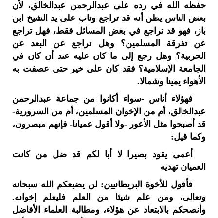
حفظه الله في رده على عبدالرحمن عبدالخالق، لأن
بعض الناس يظن أنه قد تراجع وتاب على يد الشيخ ابن
باز، فهو قد تراجع في بعض المسائل فقط، فهل تراجع
عن تفرقة المسلمين؟ وهل تراجع عن البعد عن
الحزبية؟ وهل رجع إلى ما كان عليه عند أن كان في
الجامعة الإسلامية؟ فقد كان على خير حتى عصفت به
الأهواء يمينا وشمالا.
فهؤلاء أناس -سواء أكانوا من جماعة عبدالرحمن
عبدالخالق، أم من الإخوان المسلمين، أم من السرورية-
قد أصبحوا مثل الأعور -ولا أقول عميانا- فإنهم مبصرون،
وكما قيل:
أعمى يقود بصيرا لا أبا لكم قد ضل من كانت
العميان تهديه
فأقول للأخوة البريطانيين: لن يضيعكم الله سبحانه
وتعالى، ومن علم شيئا من العلم فليعلم إخوانه.
وأنصحكم بالابتعاد عن هؤلاء، ومطالبة العلماء الأفاضل