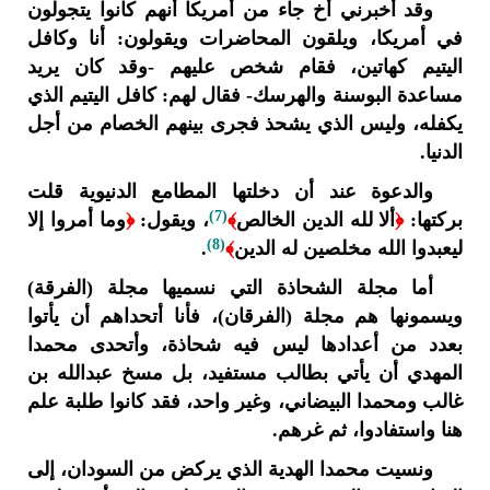
وقد أخبرني أخ جاء من أمريكا أنهم كانوا يتجولون
في أمريكا، ويلقون المحاضرات ويقولون: أنا وكافل
اليتيم كهاتين، فقام شخص عليهم -وقد كان يريد
مساعدة البوسنة والهرسك- فقال لهم: كافل اليتيم الذي
يكفله، وليس الذي يشحذ فجرى بينهم الخصام من أجل
الدنيا.
والدعوة عند أن دخلتها المطامع الدنيوية قلت
(7)
بركتها:
﴿
ألا لله الدين الخالص
﴾
، ويقول:
﴿
وما أمروا إلا
(8)
ليعبدوا الله مخلصين له الدين
﴾
.
أما مجلة الشحاذة التي نسميها مجلة (الفرقة)
ويسمونها هم مجلة (الفرقان)، فأنا أتحداهم أن يأتوا
بعدد من أعدادها ليس فيه شحاذة، وأتحدى محمدا
المهدي أن يأتي بطالب مستفيد، بل مسخ عبدالله بن
غالب ومحمدا البيضاني، وغير واحد، فقد كانوا طلبة علم
هنا واستفادوا، ثم غرهم.
ونسيت محمدا الهدية الذي يركض من السودان، إلى