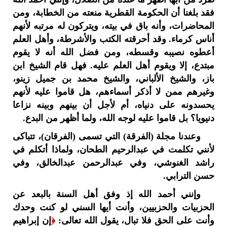
فقد بلغنا أن الحكومة القطرية منعته من الخطابة، ومن
المحاضرات، وأنه باق في بيته، ويتركون له مرتبه لأنهم
أناس كرماء. وقد أحرقته الكتب والأشرطة، وأهل العلم
أعطوه نصيبه وقسطه، ومن فضل الله أنه لا يقوم
مبتدع، إلا ويقوم أهل العلم عليه. فهل قام الشيخ ابن
باز، والشيخ الألباني، والشيخ محمد بن جميل زينو،
وغيرهم ممن لا أذكر أسماءهم، هل قاموا عليه لأنهم
يحسدونه على دنياه، أم لأجل أن بينهم وبينه نزاعا
دنيويا؟ بل قاموا عليه لوجه الله، ولما أظهر من البدع.
وعندنا مجلة (الفرقة) التي تسمى (الفرقان)، تتباكى
لأنني تكلمت في عبدالرحيم الطحان، ولماذا أتكلم في
راشد الغنوشي، وفي عبدالرحمن عبدالخالق، وفي
حسن الترابي.
وإنني أحمد الله إذ وفق أهل السنة بالبعد عن
الحزبيات والحزبيين، وأنت أيها السني لو كنت وحدك
وأنت على الحق فلا تبال، يقول الله تعالى:
﴿
إن إبراهيم