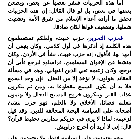
أما هذه الحزبيات فتنفر بعضها عن بعض، ويطعن
بعضها في بعض، بل لو قال القائل: إن هذه الحزبيات
تحقق ما أراده أعداء الإسلام من تفرق الأمة وتشتيت
شملها، وتضعيف قواها لكان صادقا.
فحزب التحرير
، حزب خبيث، ولعلكم تستعظمون
هذه الكلمة إذ أذكرها في أول كلامي، وكان ينبغي أن
أمهد لها، فأقول: إنه حزب خبيث، نشأ في الأردن، وكان
منشقا عن الإخوان المسلمين، فراسلوه ليرجع فأبى أن
يرجع، وكان زعيمه تقي الدين النبهاني، وهم في مسألة
العقائد يقولون: لا تؤخذ إلا من العقل، فإن وجد السمع
فلا بد أن يكون السمع مقطوعا به، ومن ثم ينكرون
عذاب القبر، وينكرون خروج المسيح الدجال ولا يهتمون
بتعليم فضائل الأخلاق ولا بالعلم، فهو حزب ينشئ
أصحابه على السياسة البحتة المخالفة للدين. وقد قيل
لزعيمه: لماذا لا يرى في حزبكم مدارس تحفيظ قرآن؟
قال: إني لا أريد أن أخرج دراويش.
وهم يعتمدون على السياسة فقط، ولا يعتمدون على