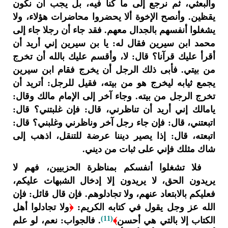
والبعثي، ثم نرجع إلى ما كنا فيه، بل يجب أن نكون
يقظين. وأنصح الإخوة ألا يحضروا محاضرات هؤلاء، ولا
يشغلوا أنفسهم بالجدال معهم. فقد جاء أن رجلا جاء إلى
محمد ابن سيرين فقال له: يا بن سيرين إني أريد أن
أقرأ عليك قرآنا؟ قال: لا، وأقسم عليك بالله أن تخرج
من بيتي. فأبى ذلك الرجل أن يخرج فقام ابن سيرين
يجمع ثيابه ليخرج هو من بيته، فقيل للرجل: أتريد أن
تخرج الرجل من بيته. وجاء آخر إلى الإمام مالك وقال:
يامالك إني أريد أن تناظرني، قال: فإن غلبتني؟ قال:
اتبعتني، قال: فإن جاء رجل آخر وناظرني وغلبني؟ قال:
اتبعته، قال: إذا يصير ديننا عرضة للتنقل، اذهب إلى
شاك مثلك فإني على ثبات من ديني.
فلا تشغلوا أنفسكم بمناظرة الحزبيين، فهم لا
يريدون الحق، لا يريدون إلا إدخال الشبهات عليكم،
فعليكم بالابتعاد عنهم، ولا تجادلوهم. فإن قال قائل: فإن
الله عز وجل يقول في كتابه الكريم:
﴿
ولا تجادلوا أهل
(11)
الكتاب إلا بالتي هي أحسن
﴾
. فالجواب: نعم، لو علم