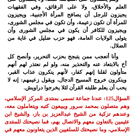
العلم والأخلاق، ولا على الرقائق، وفي الفقهيات
يجيزون للرجل أن يصافح المرأة الأجنبية، ويجيزون
للمرأة أن تكون زعيمة، وأن تكون في مجلس الشورى،
ويجيزون للكافر أن يكون في مجلس الشورى وأن
يتولى الولايات العامة، فهو حزب ضليل في غاية من
الضلال.
وأنا أتعجب ممن يتبجح بحزب التحرير، وأنصح كل
أخ بالابتعاد عنه والتحذير منه، ولو لم نعتذر لهم أنهم
متأولون لقلنا إنهم كفار، لأنهم ينكرون عذاب القبر،
وينكرون خروج المسيح الدجال، ويقول زعيمهم: إنه لا
يحب أن يعلم طلبته القرآن لئلا يخرجوا دراويش.
السؤال125: عندنا جماعة تسمى بمنتدى المركز الإسلامي،
وهم متصلون بمحمد سرور ويبيعون كتبه ويتعاملون معه،
وعندهم تزكية من الشيخ عبدالعزيز بن باز، والشيخ ابن
عثيمين بالتعاون معهم والاتصال بهم، فما نصيحتك للمنتدى
الإسلامي، وما نصيحتك للسلفيين الذين يتعاونون معهم في