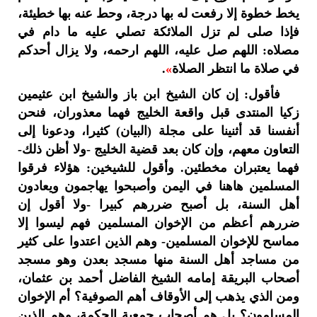
يخط خطوة إلا رفعت له بها درجة، وحط عنه بها خطيئة،
فإذا صلى لم تزل الملائكة تصلي عليه ما دام في
مصلاه: اللهم صل عليه، اللهم ارحمه، ولا يزال أحدكم
في صلاة ما انتظر الصلاة
»
.
فأقول: إن كان الشيخ ابن باز والشيخ ابن عثيمين
زكيا المنتدى قبل واقعة الخليج فهما معذوران، فنحن
أنفسنا قد أثنينا على مجلة (البيان) كثيرا، ودعونا إلى
التعاون معهم، وإن كان بعد قضية الخليج -ولا أظن ذلك-
فهما يعتبران مخطئين. وأقول للشيخين: هؤلاء فرقوا
المسلمين هاهنا في اليمن وأصبحوا يهاجمون ويعادون
أهل السنة، بل أصبح ضررهم كبيرا -ولا أقول إن
ضررهم أعظم من الإخوان المسلمين فهم ليسوا إلا
مماسح للإخوان المسلمين- وهم الذين اعتدوا على كثير
من مساجد أهل السنة منها مسجد بعدن وهو مسجد
أصحاب البريقة إمامه الشيخ الفاضل أحمد بن عثمان،
ومن الذي يذهب إلى الأوقاف أهم الصوفية؟ أم الإخوان
المسلمون؟ بل هم أصحاب جمعية الحكمة، وهم الذين