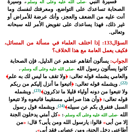
فسيرة النبي
، وسيرة
-صلى الله عليه وعلى آله وسلم-
الصحابة تساعدك على التواضع، ومعرفتك لنفسك وما
أنت عليه من الضعف والعجز، وأنك عرضة للأمراض أو
غير ذلك، فهذا يساعدك على تفويض الأمر لله سبحانه
وتعالى.
السؤال133: إذا اختلف العلماء في مسألة من المسائل،
فكيف يعمل العامة مع هذا الخلاف؟
الجواب:
يسألون أتقاهم عندهم عن الدليل، فإن الصحابة
كانوا يسألون رسول الله
.
-صلى الله عليه وعلى آله وسلم-
والعامي يشمله قوله تعالى:
﴿
ولا تقف ما ليس لك به علم
﴾
(22)
. ويشمله قوله تعالى:
﴿
اتبعوا ما أنزل إليكم من ربكم
(23)
ولا تتبعوا من دونه أولياء قليلا ما تذكرون
﴾
. ويشمله
قوله تعالى:
﴿
وأن هذا صراطي مستقيما فاتبعوه ولا تتبعوا
(24)
السبل فتفرق بكم عن سبيله
﴾
. ويشمله قول رسول
الله
:
«
كل أمتي يدخلون الجنة
-صلى الله عليه وعلى آله وسلم-
إلا من أبى
»
قالوا: يارسول الله ومن يأبى؟ قال:
«
من
أطاعني دخل الجنة، ومن عصاني فقد أبى
»
.