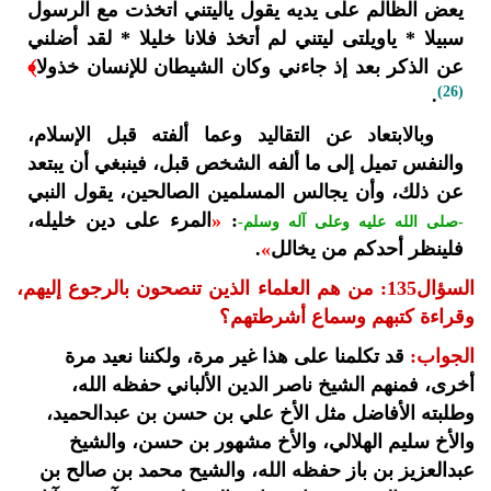
يعض الظالم على يديه يقول ياليتني اتخذت مع الرسول
سبيلا * ياويلتى ليتني لم أتخذ فلانا خليلا * لقد أضلني
عن الذكر بعد إذ جاءني وكان الشيطان للإنسان خذولا
﴾
(26)
.
وبالابتعاد عن التقاليد وعما ألفته قبل الإسلام،
والنفس تميل إلى ما ألفه الشخص قبل، فينبغي أن يبتعد
عن ذلك، وأن يجالس المسلمين الصالحين، يقول النبي
:
«
المرء على دين خليله،
-صلى الله عليه وعلى آله وسلم-
فلينظر أحدكم من يخالل
»
.
السؤال135: من هم العلماء الذين تنصحون بالرجوع إليهم،
وقراءة كتبهم وسماع أشرطتهم؟
الجواب:
قد تكلمنا على هذا غير مرة، ولكننا نعيد مرة
أخرى، فمنهم الشيخ ناصر الدين الألباني حفظه الله،
وطلبته الأفاضل مثل الأخ علي بن حسن بن عبدالحميد،
والأخ سليم الهلالي، والأخ مشهور بن حسن، والشيخ
عبدالعزيز بن باز حفظه الله، والشيح محمد بن صالح بن