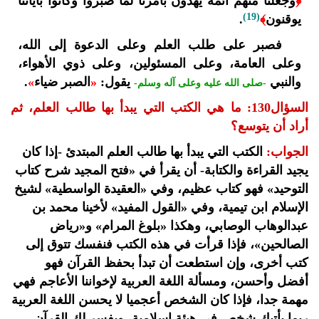
﴿
وجعلنا منهم أئمة يهدون بأمرنا لما صبروا وكانوا بآياتنا
(19)
يوقنون
﴾
.
فصبر على طلب العلم وعلى الدعوة إلى الله،
وعلى العامة، وعلى المسئولين، وعلى ذوي الأهواء،
والنبي
يقول:
«
الصبر ضياء
»
.
-صلى الله عليه وعلى آله وسلم-
السؤال130: ما هي الكتب التي يبدأ بها طالب العلم، ثم
أراد أن يتوسع؟
الجواب:
الكتب التي يبدأ بها طالب العلم المبتدئ -إذا كان
يجيد القراءة والكتابة- أن يقرأ في «فتح المجيد شرح كتاب
التوحيد» فهو كتاب عظيم، وفي «العقيدة الواسطية» لشيخ
الإسلام ابن تيمية، وفي «القول المفيد» لأخينا محمد بن
عبدالوهاب الوصابي، وهكذا «بلوغ المرام» و«رياض
الصالحين»، فإذا قرأت في هذه الكتب فنفسك تتوق إلى
كتب أخرى، وإن استطعت أن تبدأ بحفظ القرآن فهو
أفضل وأحسن، ومسألة اللغة العربية لإخواننا الأعاجم فهي
مهمة جدا، فإذا كان الشخص أعجميا لا يحسن اللغة العربية
ربما يأتيك شخص في هيئة إسلامية، ويفسر لك القرآن