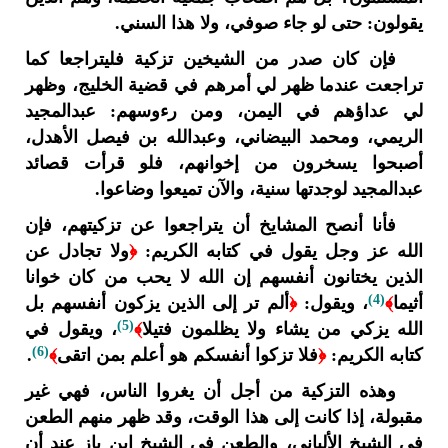
يقولون: حتى لو جاء صوفي، ولا هذا السني.
فإن كان صدر من الشيخين تزكية فليتراجعا كما
تراجعت عندما ظهر لي أمرهم في قضية الخليج، وظهر
لي عداؤهم في اليمن، ومن رءوسهم: عبدالمجيد
الريمي، ومحمد البيضاني، وعبدالله بن فيصل الأهدل،
أصبحوا يسخرون من إخوانهم، فلو قرأت قصائد
عبدالمجيد لوجدتها سنية، والآن تميعوا وضاعوا.
فأنا أنصح المشايخ أن يتراجعوا عن تزكيتهم، فإن
الله عز وجل يقول في كتابه الكريم:
﴿
ولا تجادل عن
الذين يختانون أنفسهم إن الله لا يحب من كان خوانا
(4)
أثيما
﴾
، ويقول:
﴿
ألم تر إلى الذين يزكون أنفسهم بل
(5)
الله يزكي من يشاء ولا يظلمون فتيلا
﴾
، ويقول في
(6)
كتابه الكريم:
﴿
فلا تزكوا أنفسكم هو أعلم بمن اتقى
﴾
.
وهذه التزكية من أجل أن يغروا الناس، فهي غير
مقبولة، إذا كانت إلى هذا الوقت، وقد ظهر منهم الطعن
في الشيخ الألباني، والطعن في الشيخ ابن باز عند أن