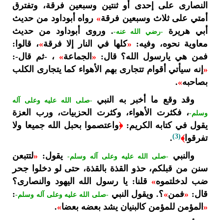
النصارى على إحدى أو ثنتين وسبعين فرقة، وتفترق
أمتي على ثلاث وسبعين فرقة
»
رواه أبوداود من حديث
أبي هريرة
. وروى أبوداود من حديث
-رضي الله عنه-
معاوية نحوه، وفيه:
«
كلها في النار إلا فرقة
»
، قالوا:
فمن هي يارسول الله؟ قال:
«
الجماعة
»
، -ثم قال-:
«
إنه سيأتي أقوام تتجارى بهم الأهواء كما يتجارى الكلب
بصاحبه
»
.
وقد وقع ما أخبر به النبي
-صلى الله عليه وعلى آله
، فكثرت الأهواء، وكثرت الحزبيات، ورب العزة
وسلم-
يقول في كتابه الكريم:
﴿
واعتصموا بحبل الله جميعا ولا
(3)
تفرقوا
﴾
.
والنبي
يقول:
«
لتتبعن
-صلى الله عليه وعلى آله وسلم-
سنن من قبلكم، حذو القذة بالقذة، حتى لو دخلوا جحر
ضب لدخلتموه
»
قلنا: يا رسول الله اليهود والنصارى؟
قال:
«
فمن
»
؟. ويقول النبي
:
-صلى الله عليه وعلى آله وسلم-
«
المؤمن للمؤمن كالبنيان يشد بعضه بعضا
»
.