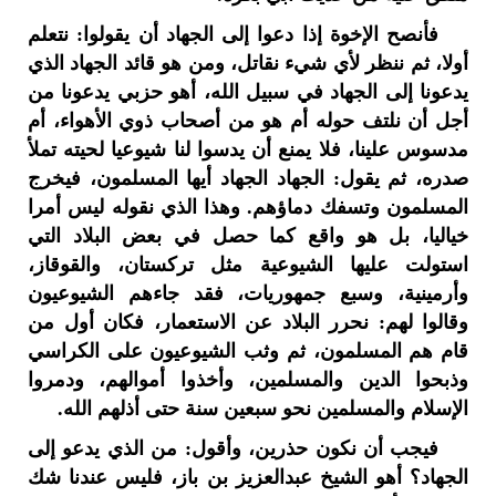
فأنصح الإخوة إذا دعوا إلى الجهاد أن يقولوا: نتعلم
أولا، ثم ننظر لأي شيء نقاتل، ومن هو قائد الجهاد الذي
يدعونا إلى الجهاد في سبيل الله، أهو حزبي يدعونا من
أجل أن نلتف حوله أم هو من أصحاب ذوي الأهواء، أم
مدسوس علينا، فلا يمنع أن يدسوا لنا شيوعيا لحيته تملأ
صدره، ثم يقول: الجهاد الجهاد أيها المسلمون، فيخرج
المسلمون وتسفك دماؤهم. وهذا الذي نقوله ليس أمرا
خياليا، بل هو واقع كما حصل في بعض البلاد التي
استولت عليها الشيوعية مثل تركستان، والقوقاز،
وأرمينية، وسبع جمهوريات، فقد جاءهم الشيوعيون
وقالوا لهم: نحرر البلاد عن الاستعمار، فكان أول من
قام هم المسلمون، ثم وثب الشيوعيون على الكراسي
وذبحوا الدين والمسلمين، وأخذوا أموالهم، ودمروا
الإسلام والمسلمين نحو سبعين سنة حتى أذلهم الله.
فيجب أن نكون حذرين، وأقول: من الذي يدعو إلى
الجهاد؟ أهو الشيخ عبدالعزيز بن باز، فليس عندنا شك