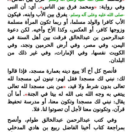
وفي رواية:
«
ومحمد فرق بين الناس
»
. أي: أن النبي
يفرق بين الأب وابنه، فيكون
-صلى الله عليه وعلى آله وسلم-
الأب كافرا والولد مسلما، أو ربما تكون المرأة مسلمة
وزوجها كافر، أو العكس، وكذا الأخ وأخيه. لكن دعوة
عبدالرحمن بن عبدالخالق فرقت بين أهل السنة في
اليمن، وفي مصر، وفي أرض الحرمين ونجد، وفي
الكويت نفسها، وفي الإمارات، وفي غير ذلك من
البلدان.
فأنصح كل أخ ألا يبيع دينه بعمارة مسجد، فإذا قالوا
لك: نبني لك مسجدا فقل لهم: تبنون لي مسجدا لله
تعالى بدون شرط ولا قيد،
«
من بنى مسجدا لله تعالى
يبتغي به وجه الله بنى الله له بيتا في الجنة
»
. أما أن
يقال: نبني لك مسجدا وتكون معنا، أو مدرسة تحفيظ
قرآن، وتكونون معنا لأجل أن تصوتوا لنا. فلا.
وفي كتب عبدالرحمن عبدالخالق طوام، وأنصح
بمراجعة كتاب أخينا الفاضل ربيع بن هادي المدخلي