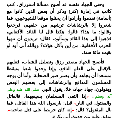
وحتى الجهاد نفسه قد أصبح مسألة استرزاق، كتب
كاتب في إمارة (كنر) وذكر أن بعض الذين كانوا مع
(أسامة) تقدموا وأرادوا أن يحتلوا موقعا للشيوعيين، فما
شعروا إلا بالرشاشات ترشهم من خلفهم، فرجعوا
وقالوا: ما هذا؟ قالوا: هكذا قال لنا القائد الأفغاني،
فذهبوا إلى هذا القائد وسألوه، فقال: تريدون أن تنهوا
الحرب الأفغانية، من أين يأكل هؤلاء؟ ووالله أني أود لو
بقيت مائة سنة.
فأصبح الجهاد مصدر رزق وتضليل للشباب، فعليهم
بالإقبال على العلم النافع، وإذا وجدوا شعبا متيقظا
مستعدا أن يجاهد وأن يصبر صبر الصحابة. وأما أن يوجه
المسلمون المدافع والرشاشات إلى بعضهم البعض
ويقولون: جهاد جهاد، فلا، يقول النبي
-صلى الله عليه وعلى
:
«
إذا التقى المسلمان بسيفيهما، فالقاتل
آله وسلم-
والمقتول في النار
»
قيل: يارسول الله هذا القاتل، فما
بال المقتول؟ قال:
«
إنه كان حريصا على قتل صاحبه
»
.
متفق عليه من حديث أبي بكرة.