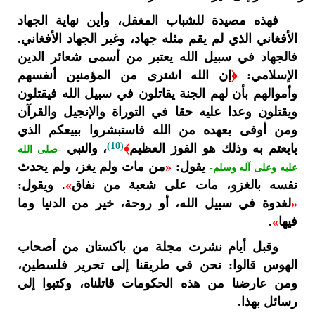
فهذه مصيدة للشباب المغفل، وأين نهاية الجهاد
الأفغاني الذي لم يقم مثله جهاد، وغير الجهاد الأفغاني.
فالجهاد في سبيل الله يعتبر من أسمى شعائر الدين
الإسلامي:
﴿
إن الله اشترى من المؤمنين أنفسهم
وأموالهم بأن لهم الجنة يقاتلون في سبيل الله فيقتلون
ويقتلون وعدا عليه حقا في التوراة والإنجيل والقرآن
ومن أوفى بعهده من الله فاستبشروا ببيعكم الذي
(10)
بايعتم به وذلك هو الفوز العظيم
﴾
، والنبي
-صلى الله
يقول:
«
من مات ولم يغز، ولم يحدث
عليه وعلى آله وسلم-
نفسه بالغزو، مات على شعبة من نفاق
»
. ويقول:
«
لغدوة في سبيل الله، أو روحة، خير من الدنيا وما
فيها
»
.
وقبل أيام نشرت مجلة من باكستان من أصحاب
الهوس قالوا: نحن في طريقنا إلى تحرير فلسطين،
ومن عارضنا من هذه الحكومات قاتلناه، وكتبوا إلي
رسائل بهذا.