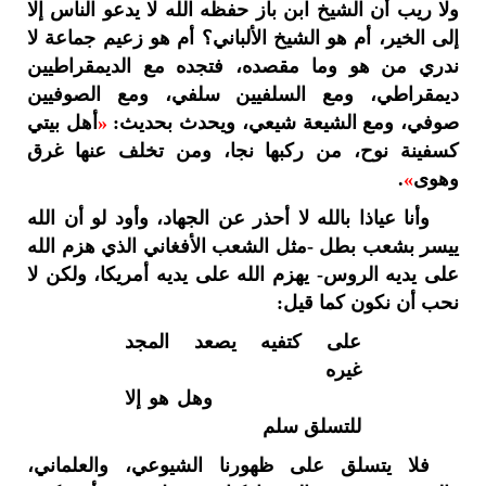
ولا ريب أن الشيخ ابن باز حفظه الله لا يدعو الناس إلا
إلى الخير، أم هو الشيخ الألباني؟ أم هو زعيم جماعة لا
ندري من هو وما مقصده، فتجده مع الديمقراطيين
ديمقراطي، ومع السلفيين سلفي، ومع الصوفيين
صوفي، ومع الشيعة شيعي، ويحدث بحديث:
«
أهل بيتي
كسفينة نوح، من ركبها نجا، ومن تخلف عنها غرق
وهوى
»
.
وأنا عياذا بالله لا أحذر عن الجهاد، وأود لو أن الله
ييسر بشعب بطل -مثل الشعب الأفغاني الذي هزم الله
على يديه الروس- يهزم الله على يديه أمريكا، ولكن لا
نحب أن نكون كما قيل:
على كتفيه يصعد المجد
غيره
وهل هو إلا
للتسلق سلم
فلا يتسلق على ظهورنا الشيوعي، والعلماني،