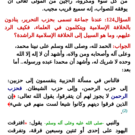
من كل سوء ومكروه، راجين من المولى تعالى أن
يوفقه للصواب، إنه سميع قريب مجيب.
السؤال124: عندنا جماعة تسمى بحزب التحرير، ينادون
بالخلافة الإسلامية ويتكلمون في العلماء، فكيف الرد
عليهم، وما هو السبيل إلى الخلافة الإسلامية الراشدة؟
الجواب:
الحمد لله، وصلى الله وسلم على نبينا محمد،
وعلى آله وأصحابه ومن والاه، وأشهد أن لا إله إلا الله
وحده لا شريك له، وأشهد أن محمدا عبده ورسوله.. أما
بعد:
فالناس في مسألة الحزبية ينقسمون إلى حزبين:
إلى حزب الرحمن، وإلى حزب الشيطان.
فحزب
الرحمن
لا يجوز لهم أن يتفرقوا، يقول الله تعالى:
﴿
إن
الذين فرقوا دينهم وكانوا شيعا لست منهم في شيء
﴾
(2)
.
والنبي
يقول:
«
افترقت
-صلى الله عليه وعلى آله وسلم-
اليهود على إحدى أو ثنتين وسبعين فرقة، وتفرقت