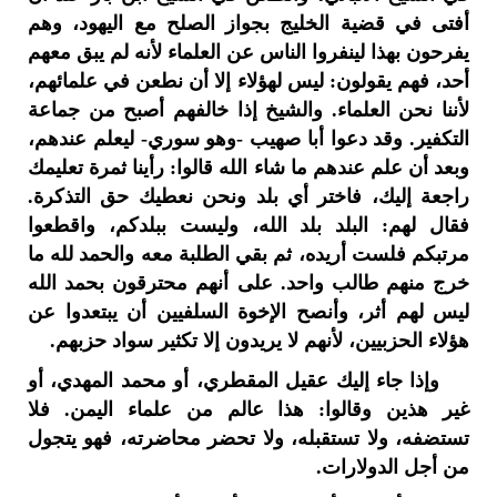
أفتى في قضية الخليج بجواز الصلح مع اليهود، وهم
يفرحون بهذا لينفروا الناس عن العلماء لأنه لم يبق معهم
أحد، فهم يقولون: ليس لهؤلاء إلا أن نطعن في علمائهم،
لأننا نحن العلماء. والشيخ إذا خالفهم أصبح من جماعة
التكفير. وقد دعوا أبا صهيب -وهو سوري- ليعلم عندهم،
وبعد أن علم عندهم ما شاء الله قالوا: رأينا ثمرة تعليمك
راجعة إليك، فاختر أي بلد ونحن نعطيك حق التذكرة.
فقال لهم: البلد بلد الله، وليست ببلدكم، واقطعوا
مرتبكم فلست أريده، ثم بقي الطلبة معه والحمد لله ما
خرج منهم طالب واحد. على أنهم محترقون بحمد الله
ليس لهم أثر، وأنصح الإخوة السلفيين أن يبتعدوا عن
هؤلاء الحزبيين، لأنهم لا يريدون إلا تكثير سواد حزبهم.
وإذا جاء إليك عقيل المقطري، أو محمد المهدي، أو
غير هذين وقالوا: هذا عالم من علماء اليمن. فلا
تستضفه، ولا تستقبله، ولا تحضر محاضرته، فهو يتجول
من أجل الدولارات.