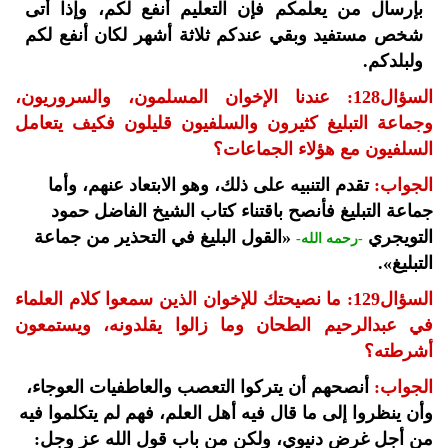
بإرسال من يعلمكم فإن التعليم أنفع لكم، وإذا أتى
شخص مستفيد وبقي عندكم ثلاثة أشهر لكان أنفع لكم
ولبلدكم.
السؤال128: عندنا الإخوان المسلمون، والسروريون،
وجماعة التبليغ كثيرون والسلفيون قليلون فكيف يتعامل
السلفيون مع هؤلاء الجماعات؟
الجواب:
تقدم التنبيه على ذلك، وهو الابتعاد عنهم، وأما
جماعة التبليغ فأنصح باقتناء كتاب الشيخ الفاضل حمود
التويجري
«القول البليغ في التحذير من جماعة
-رحمه الله-
التبليغ».
السؤال129: ما نصيحتك للإخوان الذين سمعوا كلام العلماء
في عبدالرحيم الطحان وما زالوا يقلدونه، ويستمعون
أشرطته؟
الجواب:
أنصحهم أن يتركوا التعصب والعاطفيات العوجاء،
وأن ينظروا إلى ما قال فيه أهل العلم، فهم لم يتكلموا فيه
من أجل غرض دنيوي، ولكن من باب قول الله عز وجل: