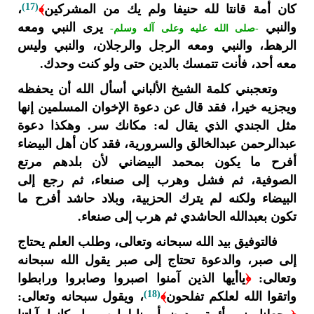
(17)
كان أمة قانتا لله حنيفا ولم يك من المشركين
﴾
،
والنبي
يرى النبي ومعه
-صلى الله عليه وعلى آله وسلم-
الرهط، والنبي ومعه الرجل والرجلان، والنبي وليس
معه أحد، فأنت تتمسك بالدين حتى ولو كنت وحدك.
وتعجبني كلمة الشيخ الألباني أسأل الله أن يحفظه
ويجزيه خيرا، فقد قال عن دعوة الإخوان المسلمين إنها
مثل الجندي الذي يقال له: مكانك سر. وهكذا دعوة
عبدالرحمن عبدالخالق والسرورية، فقد كان أهل البيضاء
أفرح ما يكون بمحمد البيضاني لأن بلدهم مرتع
الصوفية، ثم فشل وهرب إلى صنعاء، ثم رجع إلى
البيضاء ولكنه لم يترك الحزبية، وبلاد حاشد أفرح ما
تكون بعبدالله الحاشدي ثم هرب إلى صنعاء.
فالتوفيق بيد الله سبحانه وتعالى، وطلب العلم يحتاج
إلى صبر، والدعوة تحتاج إلى صبر يقول الله سبحانه
وتعالى:
﴿
ياأيها الذين آمنوا اصبروا وصابروا ورابطوا
(18)
واتقوا الله لعلكم تفلحون
﴾
، ويقول سبحانه وتعالى: