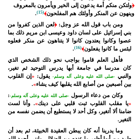
﴿
ولتكن منكم أمة يدعون إلى الخير ويأمرون بالمعروف
(15)
وينهون عن المنكر وأولئك هم المفلحون
﴾
.
ومن باب قول الله عز وجل:
﴿
لعن الذين كفروا من
بني إسرائيل على لسان داود وعيسى ابن مريم ذلك بما
عصوا وكانوا يعتدون كانوا لا يتناهون عن منكر فعلوه
(16)
لبئس ما كانوا يفعلون
﴾
.
فأهل العلم قاموا بواجب نحو ذلك الشخص الذي
كان مدرسا في جامعة أبها يدرس التوحيد ثم تغير،
والنبي
يقول:
«
إن القلوب
-صلى الله عليه وعلى آله وسلم-
بين أصبعين من أصابع الله يقلبها كيف يشاء
»
.
وكان من دعاء الرسول
:
-صلى الله عليه وعلى آله وسلم-
«
يا مقلب القلوب ثبت قلبي على دينك
»
. وأنا لست
ضامنا ألا أتغير، وكل أحد لا يستطيع أن يضمن نفسه من
التغير.
وما يدرينا أنه كان يبطن العقيدة الخبيثة، ثم بعد أن
طرد من أبها أظهر ما عنده من الضلال، وإنني أحمد الله