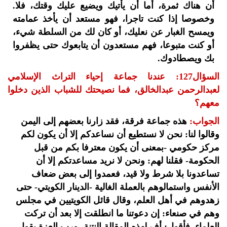
أن هناك ثمرة، أما أن يأتيك ويضيع عليك وقتك، فلا.
وخصوصا إذا كنت تاجرا، فهو مستعد أن يأخذ عمامته
ويمسح الغبار عن نعليك، أو كان لك من السلطة شيء،
أو كنت متبوعا، فهم مستعدون أن يتابعوك حتى يظفروا
بك ويصطادوك.
السؤال127: عندنا جماعة إحياء التراث الإسلامي
لعبدالرحمن عبدالخالق، فما نصيحتك للشباب الذين دخلوا
معهم؟
الجواب:
هذه جماعة فرقة، فقد زارنا بعضهم إلى اليمن
وقالوا لنا: نحن لا نستطيع أن نساعدكم إلا أن يكون لكم
مركز حكومي -بمعنى أن يكون معترفا بكم من قبل
الحكومة- فقلنا لهم: ونحن لا نريد مساعدتكم إلا أن
تساعدونا بلا شرط ولا قيد، فعمدوا إلى بعض ضعاف
الأنفس واستمالوهم بالعملة الغالية -الدينار الكويتي- حتى
زهدوهم في أهل العلم، وقال قائل الكويتيين في مجلس
وهم في صنعاء: إن دعوتنا ما انطلقت إلا بعد أن تركت
العلماء. فأقول: أف لهذه المقالة النتنة، ورب العزة يقول