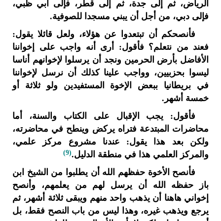
الرياض، ثم إلى جدة، ثم إلى قطر، فإلى أبي ظبي،
فإلى دبي، من أجل أن يبني مسجدا للصوفية.
فأنصحكم أن تبتعدوا عن هؤلاء، ولعل قائلا يقول:
فعند من نتعلم؟ فأقول: أرى أنه واجب على إخواننا
الأفاضل بأرض الحرمين ونجد أن يرسلوا لإخوانهم أناسا
ليسوا بحزبيين، وواجب علينا كذلك أن نرسل لإخواننا
في بريطانيا ببعض الإخوة المستفيدين ولو ثلاثة أو
خمسة أشهر.
فأقول: يجب الإقبال على الكتاب والسنة، أما
محاضرات المبتدعة فتراه يركض وينطح في محاضرته،
ولكن بعد هذا يقول: عندنا مشروع مركز علمي،
(9)
والمركز العلمي هذا في منطقة الدليل.
فأنصح الأخوة حفظهم الله أن يطلبوا من الشيخ ابن
باز حفظه الله أن يرسل لهم من يعلمهم، وأنصح
إخواني هاهنا أن يذهب واحد منهم ويبقى ثلاثة أشهر، ثم
يرجع ويذهب غيره، وهذا ليس من باب النصح فقط، بل