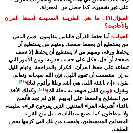
على غير تفسيره، كما حصل من المعتزلة.
السؤال131: ما هي الطريقة الصحيحة لحفظ القرآن
والأحاديث؟
الجواب:
أما حفظ القرآن فالناس يتفاوتون، فمن الناس
من يستطيع أن يحفظ صفحة، ومنهم من يستطيع أن
يحفظ ورقة، ومنهم من لا يستطيع أن يحفظ إلا نصف
صفحة أو أقل، فكل على حسب قدرته، ومن الأمور التي
تساعد على حفظ القرآن، التكرار والمراجعة، وقيام الليل
به إن استطعت أن تقوم الليل، فإن الله سبحانه وتعالى
(20)
يقول:
﴿
إن ناشئة الليل هي أشد وطئا وأقوم قيلا
﴾
،
(21)
ويقول:
﴿
ومن الليل فتهجد به نافلة لك
﴾
. وكذلك الأخذ
من المشايخ والحفظ على أيديهم، فإن لم تجد فأنصح
باقتناء أشرطة القراء المتقنين الذين يقرءون قراءة سليمة،
ولا يمططون كما يصنع عبدالباسط، بل من القراء
المعتدلين المتوسطين، وليست من تلك التي كرهها بعض
السلف.