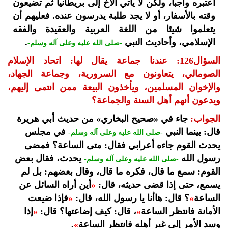
أعتبره واجبا، ولكن لا يأتي الأخ إلى بريطانيا ثم تضيعون
وقته بالأسفار، أو لا يجد طلبة يدرسون عنده. فعليهم أن
يتعلموا شيئا من اللغة العربية والعقيدة والفقه
الإسلامي، وأحاديث النبي
.
-صلى الله عليه وعلى آله وسلم-
السؤال126: عندنا جماعة يقال لها: اتحاد الإسلام
الصومالي، يتعاونون مع السرورية، وجماعة الجهاد،
والإخوان المسلمين، ويأخذون البيعة ممن انتمى إليهم،
ويدعون أنهم أهل السنة والجماعة؟
الجواب:
جاء في «صحيح البخاري» من حديث أبي هريرة
قال: بينما النبي
في مجلس
-صلى الله عليه وعلى آله وسلم-
يحدث القوم جاءه أعرابي فقال: متى الساعة؟ فمضى
رسول الله
يحدث، فقال بعض
-صلى الله عليه وعلى آله وسلم-
القوم: سمع ما قال، فكره ما قال، وقال بعضهم: بل لم
يسمع، حتى إذا قضى حديثه، قال:
«
أين أراه السائل عن
الساعة
»
؟ قال: هاأنا يا رسول الله، قال:
«
فإذا ضيعت
الأمانة فانتظر الساعة
»
، قال: كيف إضاعتها؟ قال:
«
إذا
وسد الأمر إلى غير أهله فانتظر الساعة
»
.