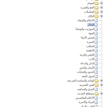
الصيام
الحج والعمرة
المعاملات
النكاح
الأحكام والقضاء
الجنائز
المواريث والوصايا
الجهاد
قصص الأنبياء
السيرة
المناقب
الأطعمة
اللباس والزينة
الأدب
الذكر والدعاء
الأيمان والنذور
الحدود والجنايات
أصول الفقه
الولاية والسياسة الشرعية
الفتن العصرية
الفرق والمذاهب
مصطلح الحديث
الأعلام المعاصرين
المرأة والأسرة
الطب والرقى